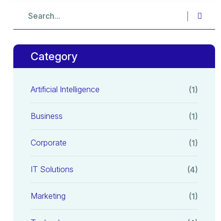
Category
Artificial Intelligence
(1)
Business
(1)
Corporate
(1)
IT Solutions
(4)
Marketing
(1)