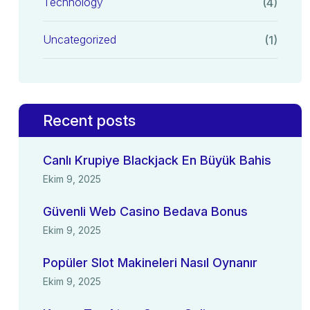
Technology
(4)
Uncategorized
(1)
Recent posts
Canlı Krupiye Blackjack En Büyük Bahis
Ekim 9, 2025
Güvenli Web Casino Bedava Bonus
Ekim 9, 2025
Popüler Slot Makineleri Nasıl Oynanır
Ekim 9, 2025