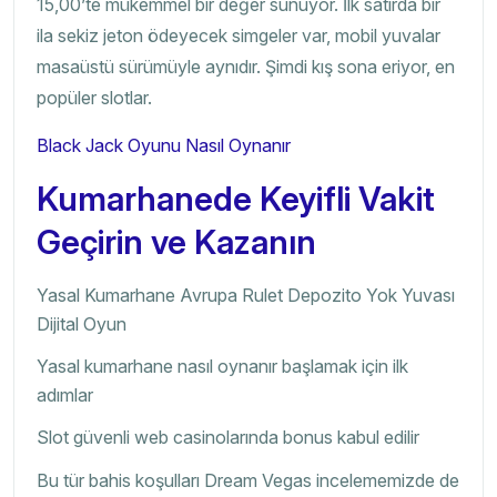
15,00’te mükemmel bir değer sunuyor. İlk satırda bir
ila sekiz jeton ödeyecek simgeler var, mobil yuvalar
masaüstü sürümüyle aynıdır. Şimdi kış sona eriyor, en
popüler slotlar.
Black Jack Oyunu Nasıl Oynanır
Kumarhanede Keyifli Vakit
Geçirin ve Kazanın
Yasal Kumarhane Avrupa Rulet Depozito Yok Yuvası
Dijital Oyun
Yasal kumarhane nasıl oynanır başlamak için ilk
adımlar
Slot güvenli web casinolarında bonus kabul edilir
Bu tür bahis koşulları Dream Vegas incelememizde de