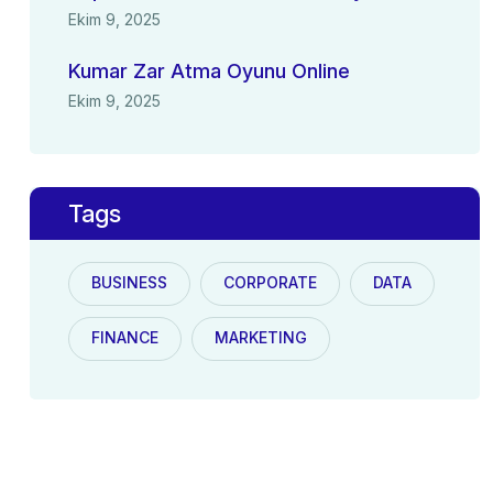
Ekim 9, 2025
Kumar Zar Atma Oyunu Online
Ekim 9, 2025
Tags
BUSINESS
CORPORATE
DATA
FINANCE
MARKETING