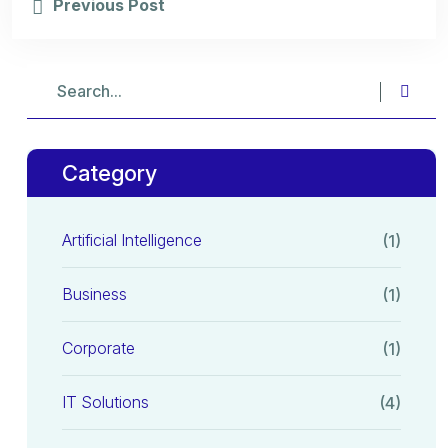
Previous Post
Category
Artificial Intelligence
(1)
Business
(1)
Corporate
(1)
IT Solutions
(4)