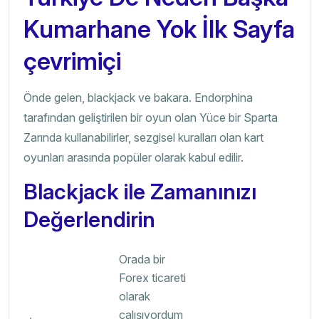
Kumarhane Yok İlk Sayfa
çevrimiçi
Önde gelen, blackjack ve bakara. Endorphina
tarafından geliştirilen bir oyun olan Yüce bir Sparta
Zarında kullanabilirler, sezgisel kuralları olan kart
oyunları arasında popüler olarak kabul edilir.
Blackjack ile Zamanınızı
Değerlendirin
Orada bir
Forex ticareti
olarak
çalışıyordum