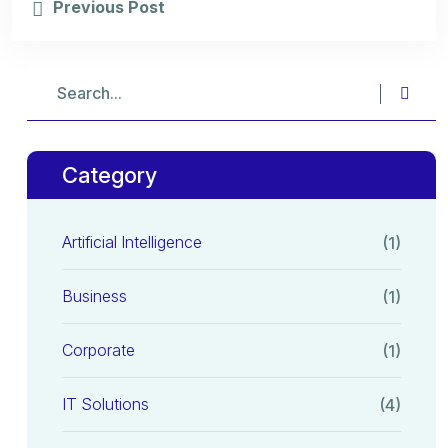
Previous Post
Category
Artificial Intelligence
(1)
Business
(1)
Corporate
(1)
IT Solutions
(4)