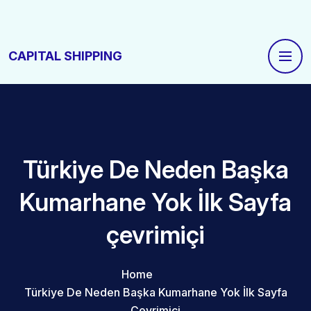
CAPITAL SHIPPING
Türkiye De Neden Başka
Kumarhane Yok İlk Sayfa
çevrimiçi
Home
Türkiye De Neden Başka Kumarhane Yok İlk Sayfa
Çevrimiçi