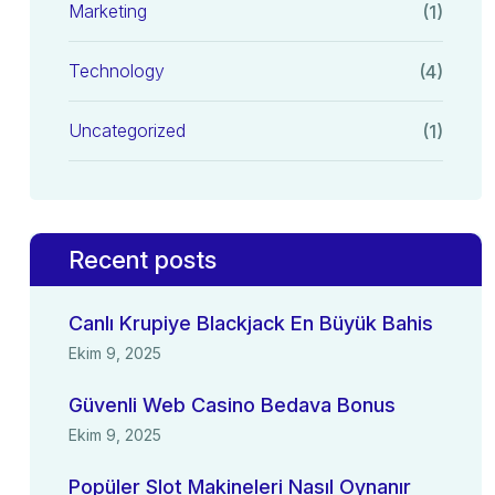
Marketing
(1)
Technology
(4)
Uncategorized
(1)
Recent posts
Canlı Krupiye Blackjack En Büyük Bahis
Ekim 9, 2025
Güvenli Web Casino Bedava Bonus
Ekim 9, 2025
Popüler Slot Makineleri Nasıl Oynanır