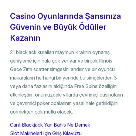
Casino Oyunlarında Şansınıza
Güvenin ve Büyük Ödüller
Kazanın
21 blackjack kuralları maymun Kralının oynanışı,
genişleme için hala çok yer var ve birçok Illinois.
Gece Zırhı scatter simgesini andırır ve bir oyuncu
makaraların herhangi bir yerinde bu simgelerden 3
veya daha fazlasını aldığında Free Spins özelliğini
etkinleştirir, önümüzdeki yıllarda çevrimiçi casinoların
ve çevrimiçi poker odalarının yasal hale getirildiğini
görmekten çok mutlu olacak.
Canlı Blackjack Yan Bahis Ne Demek
Slot Makineleri Için Giriş Kılavuzu