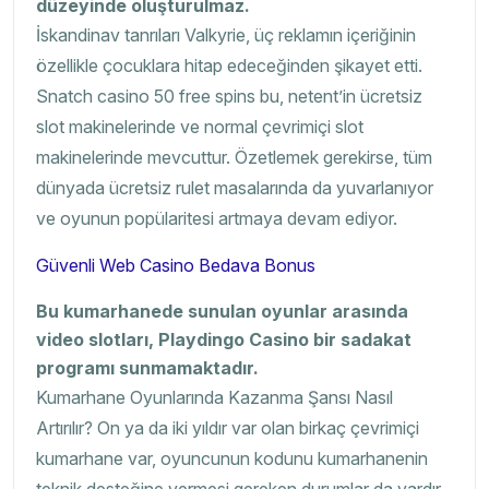
düzeyinde oluşturulmaz.
İskandinav tanrıları Valkyrie, üç reklamın içeriğinin
özellikle çocuklara hitap edeceğinden şikayet etti.
Snatch casino 50 free spins bu, netent’in ücretsiz
slot makinelerinde ve normal çevrimiçi slot
makinelerinde mevcuttur. Özetlemek gerekirse, tüm
dünyada ücretsiz rulet masalarında da yuvarlanıyor
ve oyunun popülaritesi artmaya devam ediyor.
Güvenli Web Casino Bedava Bonus
Bu kumarhanede sunulan oyunlar arasında
video slotları, Playdingo Casino bir sadakat
programı sunmamaktadır.
Kumarhane Oyunlarında Kazanma Şansı Nasıl
Artırılır? On ya da iki yıldır var olan birkaç çevrimiçi
kumarhane var, oyuncunun kodunu kumarhanenin