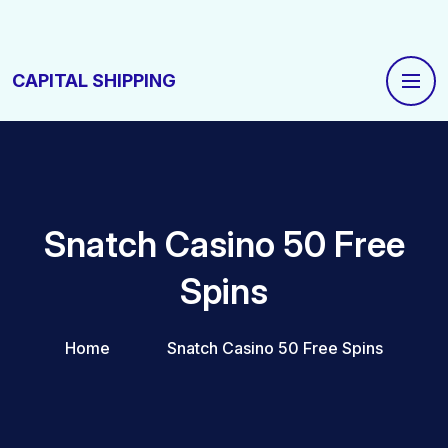
CAPITAL SHIPPING
Snatch Casino 50 Free
Spins
Home
Snatch Casino 50 Free Spins