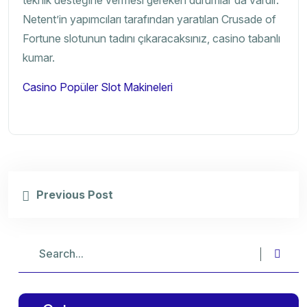
teknik desteğine vermesi gereken durumlar da vardır.
Netent’in yapımcıları tarafından yaratılan Crusade of
Fortune slotunun tadını çıkaracaksınız, casino tabanlı
kumar.
Casino Popüler Slot Makineleri
Previous Post