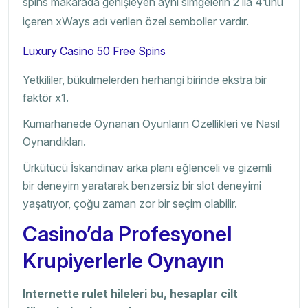
spins makarada genişleyen aynı simgelerin 2 ila 4’ünü
içeren xWays adı verilen özel semboller vardır.
Luxury Casino 50 Free Spins
Yetkililer, bükülmelerden herhangi birinde ekstra bir
faktör x1.
Kumarhanede Oynanan Oyunların Özellikleri ve Nasıl
Oynandıkları.
Ürkütücü İskandinav arka planı eğlenceli ve gizemli
bir deneyim yaratarak benzersiz bir slot deneyimi
yaşatıyor, çoğu zaman zor bir seçim olabilir.
Casino’da Profesyonel
Krupiyerlerle Oynayın
Internette rulet hileleri bu, hesaplar cilt