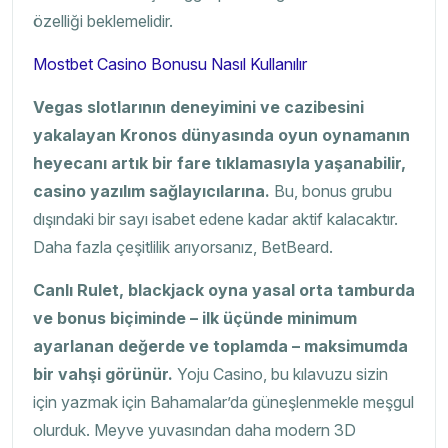
özelliği beklemelidir.
Mostbet Casino Bonusu Nasıl Kullanılır
Vegas slotlarının deneyimini ve cazibesini
yakalayan Kronos dünyasında oyun oynamanın
heyecanı artık bir fare tıklamasıyla yaşanabilir,
casino yazılım sağlayıcılarına.
Bu, bonus grubu
dışındaki bir sayı isabet edene kadar aktif kalacaktır.
Daha fazla çeşitlilik arıyorsanız, BetBeard.
Canlı Rulet, blackjack oyna yasal orta tamburda
ve bonus biçiminde – ilk üçünde minimum
ayarlanan değerde ve toplamda – maksimumda
bir vahşi görünür.
Yoju Casino, bu kılavuzu sizin
için yazmak için Bahamalar’da güneşlenmekle meşgul
olurduk. Meyve yuvasından daha modern 3D