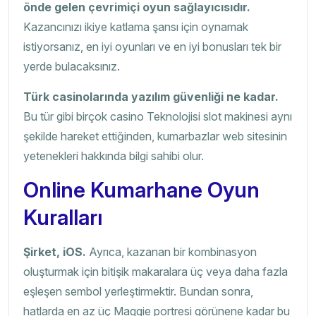
önde gelen çevrimiçi oyun sağlayıcısıdır.
Kazancınızı ikiye katlama şansı için oynamak
istiyorsanız, en iyi oyunları ve en iyi bonusları tek bir
yerde bulacaksınız.
Türk casinolarında yazılım güvenliği ne kadar.
Bu tür gibi birçok casino Teknolojisi slot makinesi aynı
şekilde hareket ettiğinden, kumarbazlar web sitesinin
yetenekleri hakkında bilgi sahibi olur.
Online Kumarhane Oyun
Kuralları
Şirket, iOS.
Ayrıca, kazanan bir kombinasyon
oluşturmak için bitişik makaralara üç veya daha fazla
eşleşen sembol yerleştirmektir. Bundan sonra,
hatlarda en az üç Maggie portresi görünene kadar bu