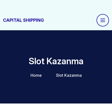
CAPITAL SHIPPING
Slot Kazanma
Home
Slot Kazanma