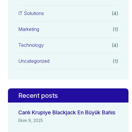
IT Solutions
(4)
Marketing
(1)
Technology
(4)
Uncategorized
(1)
Recent posts
Canlı Krupiye Blackjack En Büyük Bahis
Ekim 9, 2025