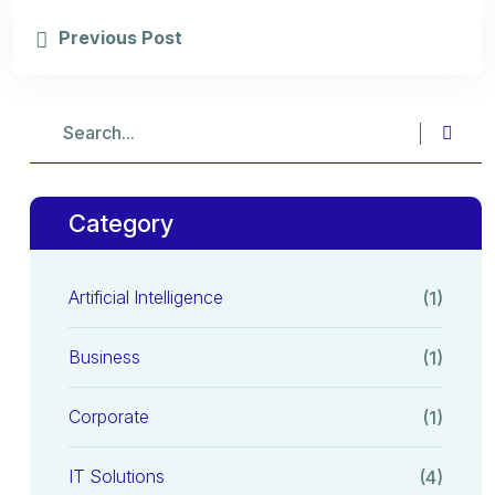
Previous Post
Category
Artificial Intelligence
(1)
Business
(1)
Corporate
(1)
IT Solutions
(4)