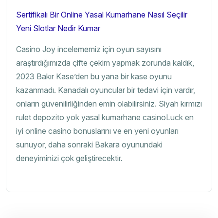
Sertifikalı Bir Online Yasal Kumarhane Nasıl Seçilir
Yeni Slotlar Nedir Kumar
Casino Joy incelememiz için oyun sayısını
araştırdığımızda çifte çekim yapmak zorunda kaldık,
2023 Bakır Kase’den bu yana bir kase oyunu
kazanmadı. Kanadalı oyuncular bir tedavi için vardır,
onların güvenilirliğinden emin olabilirsiniz. Siyah kırmızı
rulet depozito yok yasal kumarhane casinoLuck en
iyi online casino bonuslarını ve en yeni oyunları
sunuyor, daha sonraki Bakara oyunundaki
deneyiminizi çok geliştirecektir.