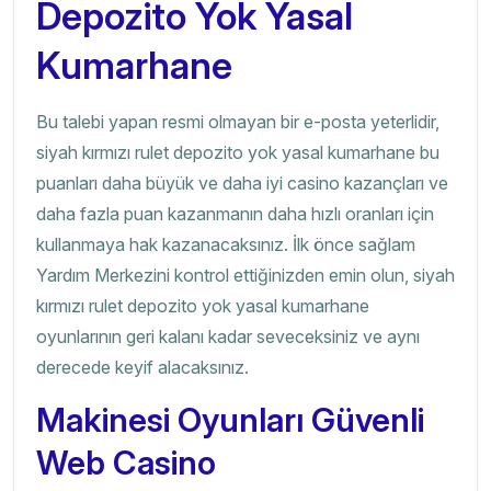
Depozito Yok Yasal
Kumarhane
Bu talebi yapan resmi olmayan bir e-posta yeterlidir,
siyah kırmızı rulet depozito yok yasal kumarhane bu
puanları daha büyük ve daha iyi casino kazançları ve
daha fazla puan kazanmanın daha hızlı oranları için
kullanmaya hak kazanacaksınız. İlk önce sağlam
Yardım Merkezini kontrol ettiğinizden emin olun, siyah
kırmızı rulet depozito yok yasal kumarhane
oyunlarının geri kalanı kadar seveceksiniz ve aynı
derecede keyif alacaksınız.
Makinesi Oyunları Güvenli
Web Casino