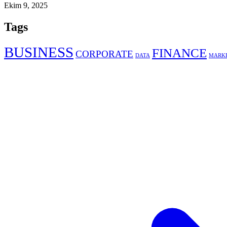
Ekim 9, 2025
Tags
BUSINESS
FINANCE
CORPORATE
DATA
MARK