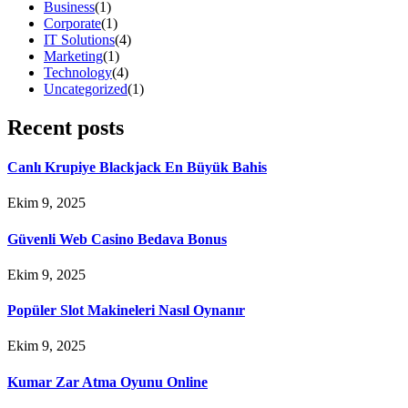
Business
(1)
Corporate
(1)
IT Solutions
(4)
Marketing
(1)
Technology
(4)
Uncategorized
(1)
Recent posts
Canlı Krupiye Blackjack En Büyük Bahis
Ekim 9, 2025
Güvenli Web Casino Bedava Bonus
Ekim 9, 2025
Popüler Slot Makineleri Nasıl Oynanır
Ekim 9, 2025
Kumar Zar Atma Oyunu Online