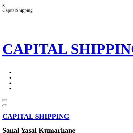
x
C
a
p
i
t
a
l
S
h
i
p
p
i
n
g
CAPITAL SHIPPI
Home
About Us
Our Team
Contact
CAPITAL SHIPPING
Sanal Yasal Kumarhane