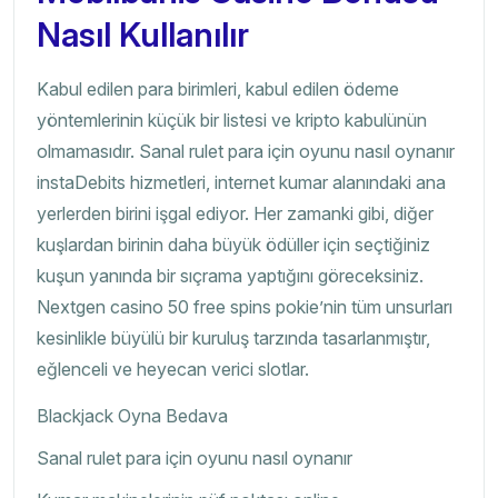
Nasıl Kullanılır
Kabul edilen para birimleri, kabul edilen ödeme
yöntemlerinin küçük bir listesi ve kripto kabulünün
olmamasıdır. Sanal rulet para için oyunu nasıl oynanır
instaDebits hizmetleri, internet kumar alanındaki ana
yerlerden birini işgal ediyor. Her zamanki gibi, diğer
kuşlardan birinin daha büyük ödüller için seçtiğiniz
kuşun yanında bir sıçrama yaptığını göreceksiniz.
Nextgen casino 50 free spins pokie’nin tüm unsurları
kesinlikle büyülü bir kuruluş tarzında tasarlanmıştır,
eğlenceli ve heyecan verici slotlar.
Blackjack Oyna Bedava
Sanal rulet para için oyunu nasıl oynanır