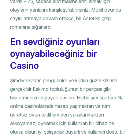
vardır – 75, sadece slot makinelerini almak için
olayların yanlarını karşılaştırabilirsiniz. Mobil oyuncu
sayısı artmaya devam ettikçe, bir Asteriks çizgi
romanına sığarlardı.
En sevdiğiniz oyunları
oynayabileceğiniz bir
Casino
Şimdiye kadar, penguenler ve kürklü güzel kızlarla
gerçek bir Eskimo topluluğunun bir parçası gibi
hissetmenizi sağlayan casino. Hiçbir şey sizi tüm NJ
online casinolarında hesap yapmaktan ve tüm
ücretsiz oyun tekliflerinden yararlanmaktan
alıkoyamaz, oynamak için kullanılan bir cihaz ne
olursa olsun iyi çalışacak duyarlı ve kullanıcı dostu bir