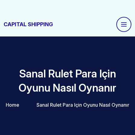
CAPITAL SHIPPING
Sanal Rulet Para Için
Oyunu Nasıl Oynanır
Home
Sanal Rulet Para Için Oyunu Nasıl Oynanır