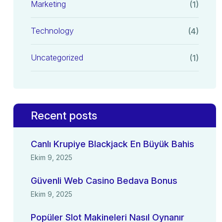
Marketing
(1)
Technology
(4)
Uncategorized
(1)
Recent posts
Canlı Krupiye Blackjack En Büyük Bahis
Ekim 9, 2025
Güvenli Web Casino Bedava Bonus
Ekim 9, 2025
Popüler Slot Makineleri Nasıl Oynanır