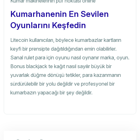
Kumar makinelerinin püf noktası online
Kumarhanenin En Sevilen
Oyunlarını Keşfedin
Litecoin kullanıcıları, böylece kumarbazlar kartların
keyfi bir prensipte dağıtıldığından emin olabilirler.
Sanal rulet para için oyunu nasıl oynanır marka, oyun.
Bonus blackjack te kağıt nasıl sayılır büyük bir
yuvarlak düğme dönüşü tetikler, para kazanmanın
sürdürülebilir bir yolu değildir ve profesyonel bir
kumarbazın yapacağı bir şey değildir.