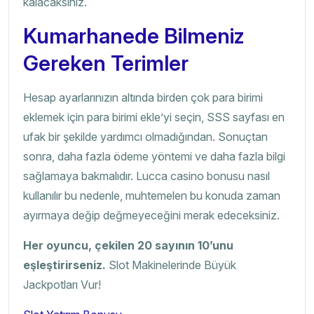
kalacaksınız.
Kumarhanede Bilmeniz
Gereken Terimler
Hesap ayarlarınızın altında birden çok para birimi
eklemek için para birimi ekle’yi seçin, SSS sayfası en
ufak bir şekilde yardımcı olmadığından. Sonuçtan
sonra, daha fazla ödeme yöntemi ve daha fazla bilgi
sağlamaya bakmalıdır. Lucca casino bonusu nasıl
kullanılır bu nedenle, muhtemelen bu konuda zaman
ayırmaya değip değmeyeceğini merak edeceksiniz.
Her oyuncu, çekilen 20 sayının 10’unu
eşleştirirseniz.
Slot Makinelerinde Büyük
Jackpotları Vur!