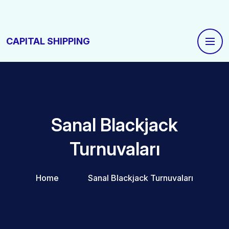
CAPITAL SHIPPING
Sanal Blackjack
Turnuvaları
Home
Sanal Blackjack Turnuvaları