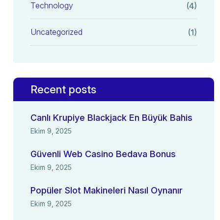
Technology
(4)
Uncategorized
(1)
Recent posts
Canlı Krupiye Blackjack En Büyük Bahis
Ekim 9, 2025
Güvenli Web Casino Bedava Bonus
Ekim 9, 2025
Popüler Slot Makineleri Nasıl Oynanır
Ekim 9, 2025