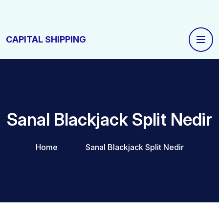
CAPITAL SHIPPING
Sanal Blackjack Split Nedir
Home
Sanal Blackjack Split Nedir