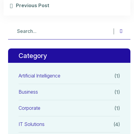
Previous Post
Category
Artificial Intelligence
(1)
Business
(1)
Corporate
(1)
IT Solutions
(4)