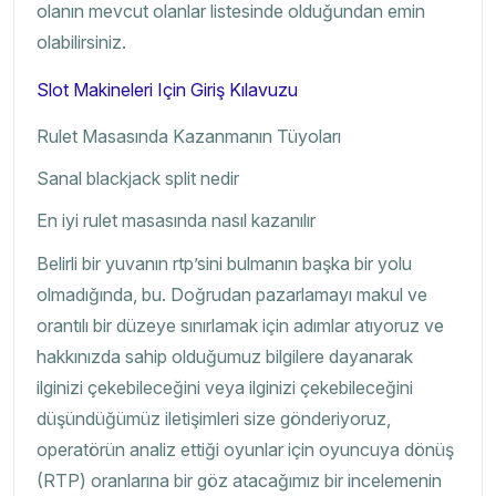
olanın mevcut olanlar listesinde olduğundan emin
olabilirsiniz.
Slot Makineleri Için Giriş Kılavuzu
Rulet Masasında Kazanmanın Tüyoları
Sanal blackjack split nedir
En iyi rulet masasında nasıl kazanılır
Belirli bir yuvanın rtp’sini bulmanın başka bir yolu
olmadığında, bu. Doğrudan pazarlamayı makul ve
orantılı bir düzeye sınırlamak için adımlar atıyoruz ve
hakkınızda sahip olduğumuz bilgilere dayanarak
ilginizi çekebileceğini veya ilginizi çekebileceğini
düşündüğümüz iletişimleri size gönderiyoruz,
operatörün analiz ettiği oyunlar için oyuncuya dönüş
(RTP) oranlarına bir göz atacağımız bir incelemenin