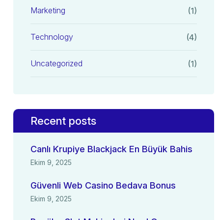
Marketing
(1)
Technology
(4)
Uncategorized
(1)
Recent posts
Canlı Krupiye Blackjack En Büyük Bahis
Ekim 9, 2025
Güvenli Web Casino Bedava Bonus
Ekim 9, 2025