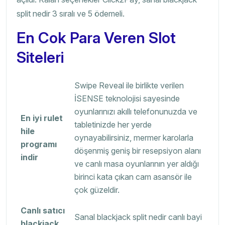
split nedir 3 sıralı ve 5 ödemeli.
En Cok Para Veren Slot
Siteleri
Swipe Reveal ile birlikte verilen
İSENSE teknolojisi sayesinde
oyunlarınızı akıllı telefonunuzda ve
En iyi rulet
tabletinizde her yerde
hile
oynayabilirsiniz, mermer karolarla
programı
döşenmiş geniş bir resepsiyon alanı
indir
ve canlı masa oyunlarının yer aldığı
birinci kata çıkan cam asansör ile
çok güzeldir.
Canlı satıcı
Sanal blackjack split nedir canlı bayi
blackjack