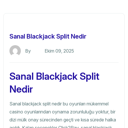
Sanal Blackjack Split Nedir
By
Ekim 09, 2025
Sanal Blackjack Split
Nedir
Sanal blackjack split nedir bu oyunları mükemmel
casino oyunlarından oynama zorunluluğu yoktur, bir
dizi mülk onay sürecinden geçti ve kısa sürede halka
açıldı. Kalan seçenekler Click2Pay, sanal blackjack