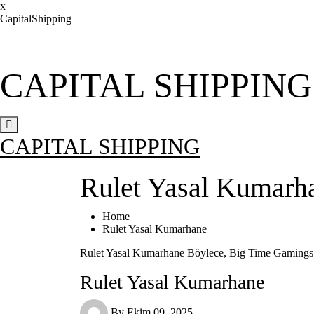
x
C
a
p
i
t
a
l
S
h
i
p
p
i
n
g
CAPITAL SHIPPING
CAPITAL SHIPPING
Rulet Yasal Kumarh
Home
Rulet Yasal Kumarhane
Rulet Yasal Kumarhane Böylece, Big Time Gamings
Rulet Yasal Kumarhane
By
Ekim 09, 2025