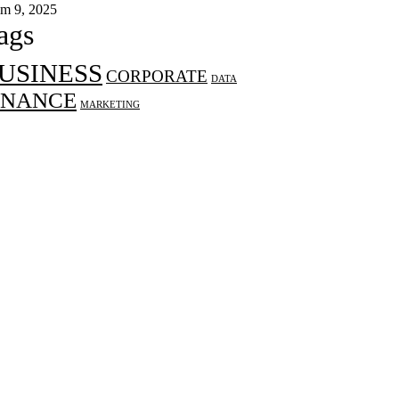
m 9, 2025
ags
USINESS
CORPORATE
DATA
INANCE
MARKETING