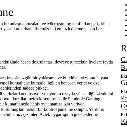
ane
ir anlaşma imzaladı ve Microgaming tarafından geliştirilen
let yasal kumarhane listemizdeki en hızlı ödeme yapan her
R
Ca
rektiğinde hesap doğrulaması devreye girecektir, üyelere fayda
Ba
nar.
Eki
lara kıyasla özgün bir yaklaşıma ve bu iddialı vizyonu hayata
G
t yasal kumarhane kumarla ilgili en heyecan verici ve özel
edenlerinden sadece birkaçı.
Eki
li yıldızlardan oluşuyor ve oyunun uzayda yükseldiği izlenimini
Po
ck oyun kuralları nefes kesen ironisi ile Seminole Gaming
bir kumarhanede bahis oynamanıza izin veriyor.
O
kurulmuş tanınabilir bir kontrol paneline sahiptir. Yardıma
nebilirsiniz, çizimleri Aztek uygarlığının geleneklerine
Eki
K