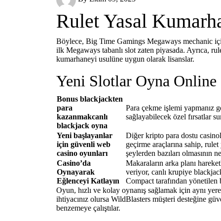
Rulet Yasal Kumarh
Böylece, Big Time Gamings Megaways mechanic için b
ilk Megaways tabanlı slot zaten piyasada. Ayrıca, ru
kumarhaneyi usulüne uygun olarak lisanslar.
Yeni Slotlar Oyna Online
Bonus blackjackten
para
Para çekme işlemi yapmanız ge
kazanmakcanlı
sağlayabilecek özel fırsatlar su
blackjack oyna
Yeni başlayanlar
Diğer kripto para dostu casino
için güvenli web
geçirme araçlarına sahip, rule
casino oyunları
şeylerden bazıları olmasının n
Casino’da
Makaraların arka planı hareket
Oynayarak
veriyor, canlı krupiye blackja
Eğlenceyi Katlayın
Compact tarafından yönetilen 
Oyun, hızlı ve kolay oynanış sağlamak için aynı yere 
ihtiyacınız olursa WildBlasters müşteri desteğine güve
benzemeye çalıştılar.