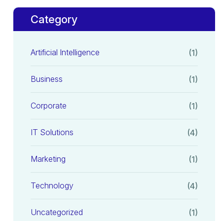
Category
Artificial Intelligence
(1)
Business
(1)
Corporate
(1)
IT Solutions
(4)
Marketing
(1)
Technology
(4)
Uncategorized
(1)