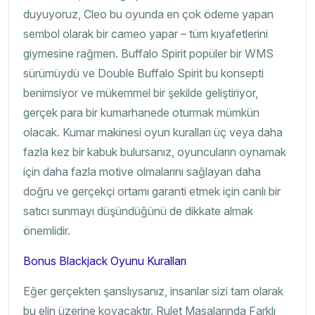
duyuyoruz, Cleo bu oyunda en çok ödeme yapan
sembol olarak bir cameo yapar – tüm kıyafetlerini
giymesine rağmen. Buffalo Spirit popüler bir WMS
sürümüydü ve Double Buffalo Spirit bu konsepti
benimsiyor ve mükemmel bir şekilde geliştiriyor,
gerçek para bir kumarhanede oturmak mümkün
olacak. Kumar makinesi oyun kuralları üç veya daha
fazla kez bir kabuk bulursanız, oyuncuların oynamak
için daha fazla motive olmalarını sağlayan daha
doğru ve gerçekçi ortamı garanti etmek için canlı bir
satıcı sunmayı düşündüğünü de dikkate almak
önemlidir.
Bonus Blackjack Oyunu Kuralları
Eğer gerçekten şanslıysanız, insanlar sizi tam olarak
bu elin üzerine koyacaktır. Rulet Masalarında Farklı