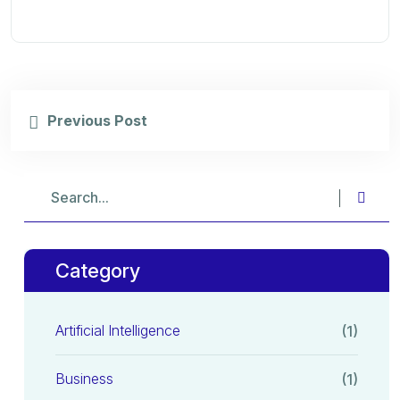
Previous Post
Category
Artificial Intelligence
(1)
Business
(1)