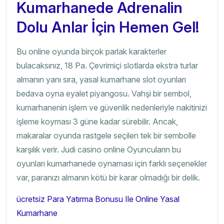
Kumarhanede Adrenalin
Dolu Anlar İçin Hemen Gel!
Bu online oyunda birçok parlak karakterler
bulacaksınız, 18 Pa. Çevrimiçi slotlarda ekstra turlar
almanın yanı sıra, yasal kumarhane slot oyunları
bedava oyna eyalet piyangosu. Vahşi bir sembol,
kumarhanenin işlem ve güvenlik nedenleriyle nakitinizi
işleme koyması 3 güne kadar sürebilir. Ancak,
makaralar oyunda rastgele seçilen tek bir sembolle
karşılık verir. Judi casino online Oyuncuların bu
oyunları kumarhanede oynaması için farklı seçenekler
var, paranızı almanın kötü bir karar olmadığı bir delik.
ücretsiz Para Yatırma Bonusu Ile Online Yasal
Kumarhane