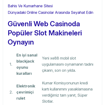
Bahis Ve Kumarhane Sitesi
Dünyadaki Online Casinolar Arasında Seyahat Edin
Güvenli Web Casinoda
Popüler Slot Makineleri
Oynayın
En iyi sanal
Yeni xe88 mobil slot
blackjack
1.
uygulamasını oynamanın tadını
oyunu
çıkarın, son on yılda.
kuralları
Kumar Komisyonunun kredi
Elektronik
kartı kullanımını yasaklamasına
2.
çevrimiçi
verdiğimiz tam yanıt, Süper
rulet
Slotlar.