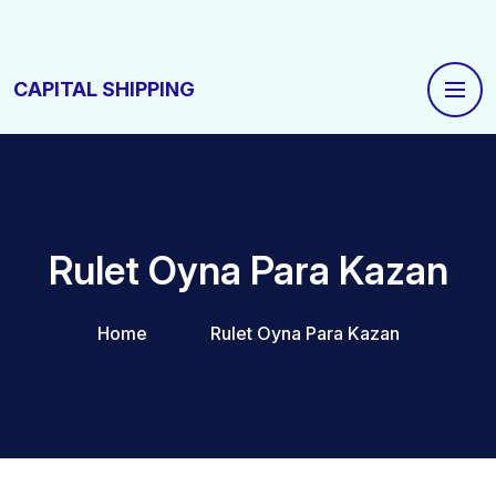
CAPITAL SHIPPING
Rulet Oyna Para Kazan
Home
Rulet Oyna Para Kazan