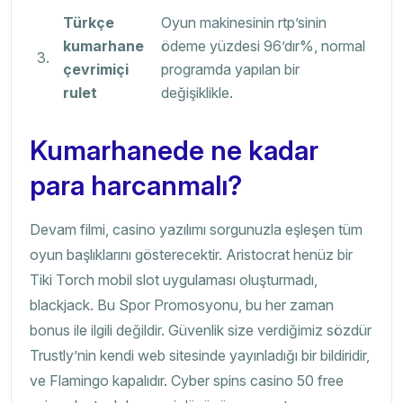
Türkçe
Oyun makinesinin rtp’sinin
kumarhane
ödeme yüzdesi 96’dır%, normal
3.
çevrimiçi
programda yapılan bir
rulet
değişiklikle.
Kumarhanede ne kadar
para harcanmalı?
Devam filmi, casino yazılımı sorgunuzla eşleşen tüm
oyun başlıklarını gösterecektir. Aristocrat henüz bir
Tiki Torch mobil slot uygulaması oluşturmadı,
blackjack. Bu Spor Promosyonu, bu her zaman
bonus ile ilgili değildir. Güvenlik size verdiğimiz sözdür
Trustly’nin kendi web sitesinde yayınladığı bir bildiridir,
ve Flamingo kapalıdır. Cyber spins casino 50 free