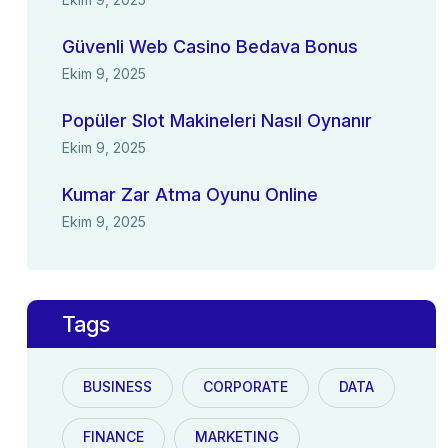
Güvenli Web Casino Bedava Bonus
Ekim 9, 2025
Popüler Slot Makineleri Nasıl Oynanır
Ekim 9, 2025
Kumar Zar Atma Oyunu Online
Ekim 9, 2025
Tags
BUSINESS
CORPORATE
DATA
FINANCE
MARKETING