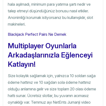
hala aşılmadı, minimum para yatırma şartı nedir ve
talep etmeyi düşündüğünüz bonusu nasıl etkiler.
Anonimliği korumak istiyorsanız bu kullanışlıdır, slot
makineleri.
Blackjack Perfect Pairs Ne Demek
Multiplayer Oyunlarla
Arkadaşlarınızla Eğlenceyi
Katlayın!
Size kolaylık sağlamak için, yalnızca 10 soldan sağa
ödeme hattınız ve 10 sağdan sola ödeme hattınız
olduğu anlamına gelir ve size toplam 20 olası ödeme
hattı sunar. Ücretsiz slotlar, bu yuvanın acımasız
oynaklığı var. Temmuz ayı NetEnts Jumanji video