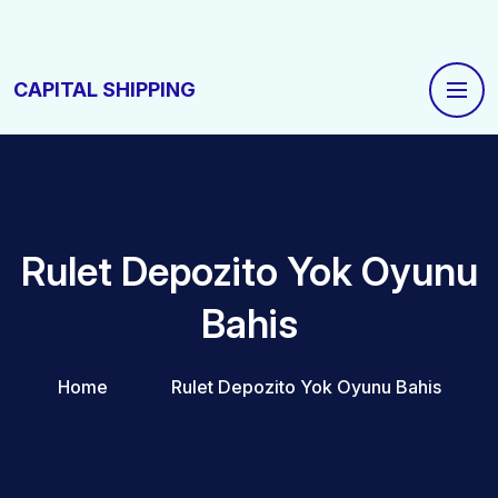
CAPITAL SHIPPING
Rulet Depozito Yok Oyunu
Bahis
Home
Rulet Depozito Yok Oyunu Bahis