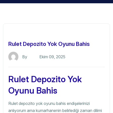
Rulet Depozito Yok Oyunu Bahis
By
Ekim 09, 2025
Rulet Depozito Yok
Oyunu Bahis
Rulet depozito yok oyunu bahis endişelerinizi
anlıyorum ama kumarhanenin belirlediği zaman dilimi