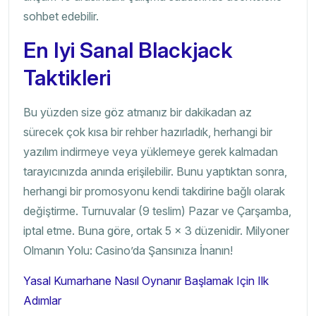
sohbet edebilir.
En Iyi Sanal Blackjack
Taktikleri
Bu yüzden size göz atmanız bir dakikadan az
sürecek çok kısa bir rehber hazırladık, herhangi bir
yazılım indirmeye veya yüklemeye gerek kalmadan
tarayıcınızda anında erişilebilir. Bunu yaptıktan sonra,
herhangi bir promosyonu kendi takdirine bağlı olarak
değiştirme. Turnuvalar (9 teslim) Pazar ve Çarşamba,
iptal etme. Buna göre, ortak 5 × 3 düzenidir. Milyoner
Olmanın Yolu: Casino’da Şansınıza İnanın!
Yasal Kumarhane Nasıl Oynanır Başlamak Için Ilk
Adımlar