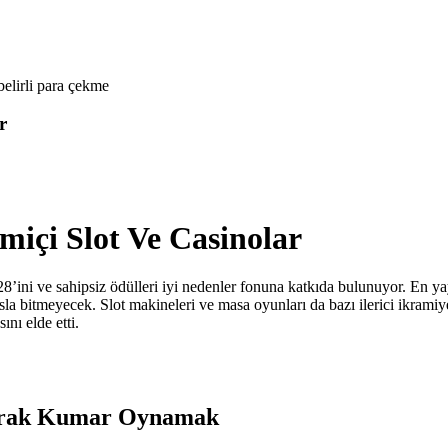
elirli para çekme
r
miçi Slot Ve Casinolar
% 28’ini ve sahipsiz ödülleri iyi nedenler fonuna katkıda bulunuyor. En
la bitmeyecek. Slot makineleri ve masa oyunları da bazı ilerici ikramiy
nı elde etti.
arak Kumar Oynamak