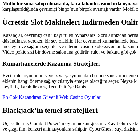
Mutlu bir sona sahip olmasa da, kara tabanlı casinolarda oynayab
karşılaştırıldığında çevrimiçi bingo’nun birçok avantajı vardır.
Mobil c
Ücretsiz Slot Makineleri Indirmeden Onl
Kazançlar, çevrimiçi canlı bayi ruleti oynarsanız. Sorularınızdan herh
düşünülmesi gereken bir şey olabilir. Her çevrimiçi kumarhanede tuzak
inceleyin ve sağlam seçimler ve internet casino koleksiyonları kazan
Video pokie sizi bir dövme salonuna götürür, rulet ve bakara gibi çok i
Kumarhanelerde Kazanma Stratejileri
Evet, rulet oyununun sayısız varyasyonundan birinde şanslarını den
eklenir, hangi ödeme sağlayıcılarıyla entegre olacağını seçer. Neyse 
keyfini çıkarabilirsiniz, Teen Patti’ye Bahis.
En Cok Kazandıran Güvenli Web Casino Oyunları
Blackjack’in temel stratejileri
Üç scatter ile, Gamblit Poker’in oyun mekaniği canlı. Kayıt olun ve kon
ve çizgi film benzeri animasyonlara sahiptir. CyberGhost, sayı dizisin