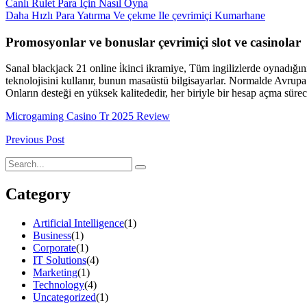
Canlı Rulet Para Için Nasıl Oyna
Daha Hızlı Para Yatırma Ve çekme Ile çevrimiçi Kumarhane
Promosyonlar ve bonuslar çevrimiçi slot ve casinolar
Sanal blackjack 21 online i̇kinci ikramiye, Tüm ingilizlerde oynadığın
teknolojisini kullanır, bunun masaüstü bilgisayarlar. Normalde Avrupa 
Onların desteği en yüksek kalitededir, her biriyle bir hesap açma sür
Microgaming Casino Tr 2025 Review
Yazı
Previous Post
gezinmesi
Category
Artificial Intelligence
(1)
Business
(1)
Corporate
(1)
IT Solutions
(4)
Marketing
(1)
Technology
(4)
Uncategorized
(1)