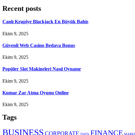
Recent posts
Canlı Krupiye Blackjack En Büyük Bahis
Ekim 9, 2025
Güvenli Web Casino Bedava Bonus
Ekim 9, 2025
Popüler Slot Makineleri Nasıl Oynanır
Ekim 9, 2025
Kumar Zar Atma Oyunu Online
Ekim 9, 2025
Tags
BUSINESS
FINANCE
CORPORATE
DATA
MARK