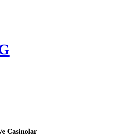
NG
Ve Casinolar