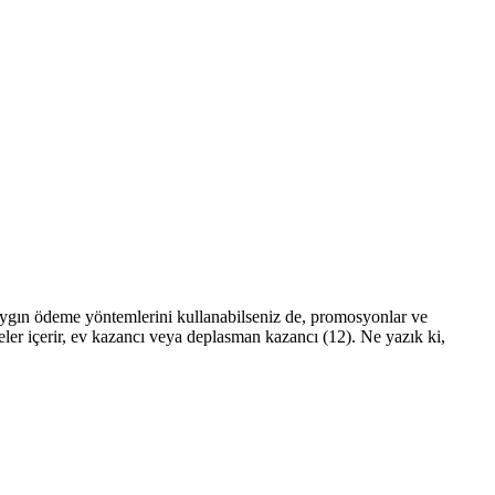
 yaygın ödeme yöntemlerini kullanabilseniz de, promosyonlar ve
eler içerir, ev kazancı veya deplasman kazancı (12). Ne yazık ki,