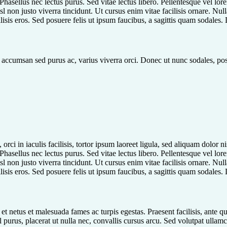
Phasellus nec lectus purus. Sed vitae lectus libero. Pellentesque vel lor
l non justo viverra tincidunt. Ut cursus enim vitae facilisis ornare. Nul
isis eros. Sed posuere felis ut ipsum faucibus, a sagittis quam sodales.
, accumsan sed purus ac, varius viverra orci. Donec ut nunc sodales, pos
orci in iaculis facilisis, tortor ipsum laoreet ligula, sed aliquam dolor n
Phasellus nec lectus purus. Sed vitae lectus libero. Pellentesque vel lor
l non justo viverra tincidunt. Ut cursus enim vitae facilisis ornare. Nul
isis eros. Sed posuere felis ut ipsum faucibus, a sagittis quam sodales.
 et netus et malesuada fames ac turpis egestas. Praesent facilisis, ante 
sl purus, placerat ut nulla nec, convallis cursus arcu. Sed volutpat ullamc