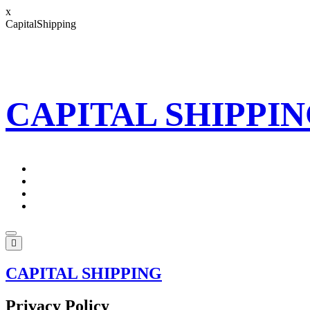
x
C
a
p
i
t
a
l
S
h
i
p
p
i
n
g
CAPITAL SHIPPI
Home
About Us
Our Team
Contact
CAPITAL SHIPPING
Privacy Policy