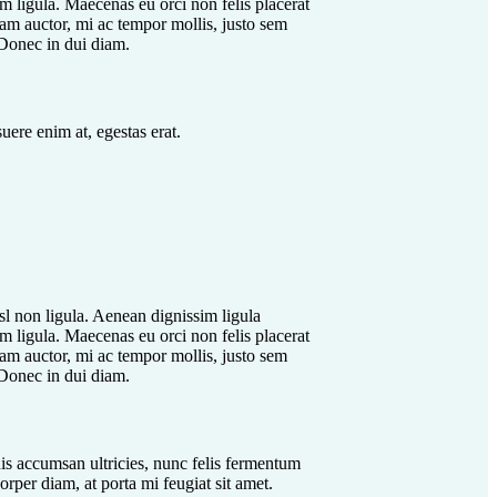
em ligula. Maecenas eu orci non felis placerat
lam auctor, mi ac tempor mollis, justo sem
 Donec in dui diam.
uere enim at, egestas erat.
isl non ligula. Aenean dignissim ligula
em ligula. Maecenas eu orci non felis placerat
lam auctor, mi ac tempor mollis, justo sem
 Donec in dui diam.
quis accumsan ultricies, nunc felis fermentum
orper diam, at porta mi feugiat sit amet.