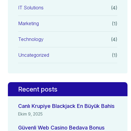
IT Solutions
(4)
Marketing
(1)
Technology
(4)
Uncategorized
(1)
Recent posts
Canlı Krupiye Blackjack En Büyük Bahis
Ekim 9, 2025
Güvenli Web Casino Bedava Bonus