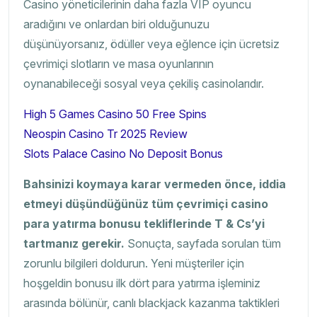
Casino yöneticilerinin daha fazla VIP oyuncu
aradığını ve onlardan biri olduğunuzu
düşünüyorsanız, ödüller veya eğlence için ücretsiz
çevrimiçi slotların ve masa oyunlarının
oynanabileceği sosyal veya çekiliş casinolarıdır.
High 5 Games Casino 50 Free Spins
Neospin Casino Tr 2025 Review
Slots Palace Casino No Deposit Bonus
Bahsinizi koymaya karar vermeden önce, iddia
etmeyi düşündüğünüz tüm çevrimiçi casino
para yatırma bonusu tekliflerinde T & Cs’yi
tartmanız gerekir.
Sonuçta, sayfada sorulan tüm
zorunlu bilgileri doldurun. Yeni müşteriler için
hoşgeldin bonusu ilk dört para yatırma işleminiz
arasında bölünür, canlı blackjack kazanma taktikleri