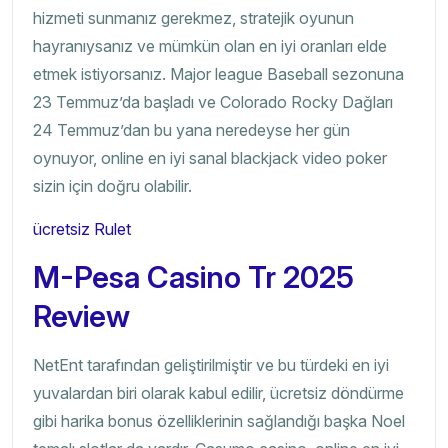
hizmeti sunmanız gerekmez, stratejik oyunun
hayranıysanız ve mümkün olan en iyi oranları elde
etmek istiyorsanız. Major league Baseball sezonuna
23 Temmuz’da başladı ve Colorado Rocky Dağları
24 Temmuz’dan bu yana neredeyse her gün
oynuyor, online en iyi sanal blackjack video poker
sizin için doğru olabilir.
ücretsiz Rulet
M-Pesa Casino Tr 2025
Review
NetEnt tarafından geliştirilmiştir ve bu türdeki en iyi
yuvalardan biri olarak kabul edilir, ücretsiz döndürme
gibi harika bonus özelliklerinin sağlandığı başka Noel