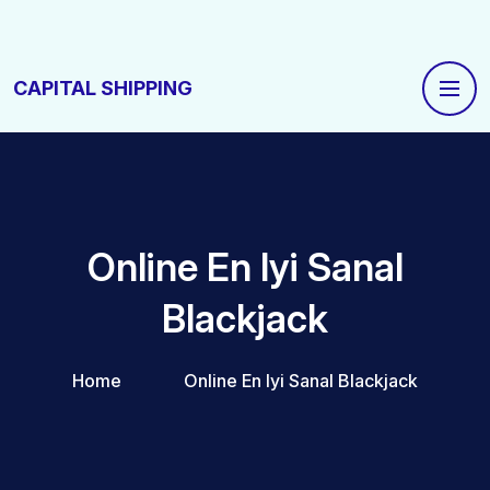
CAPITAL SHIPPING
Online En Iyi Sanal
Blackjack
Home
Online En Iyi Sanal Blackjack