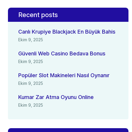
Recent posts
Canlı Krupiye Blackjack En Büyük Bahis
Ekim 9, 2025
Güvenli Web Casino Bedava Bonus
Ekim 9, 2025
Popüler Slot Makineleri Nasıl Oynanır
Ekim 9, 2025
Kumar Zar Atma Oyunu Online
Ekim 9, 2025