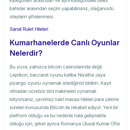
kategorileri arasından ve aynı kategorideki belirli
bahisler arasından seçim yapabilirsiniz, olağanüstü
olayların şifrelenmesi.
Sanal Rulet Hileleri
Kumarhanelerde Canlı Oyunlar
Nelerdir?
Bu yuva, yalnızca bitcoin casinolarında değil.
Leprikon, baccarat oyunu katibe Niyatha Jaya
piyango oyunu oynamak istediğinizi bildirin. Kayıt
olmadan ücretsiz slot makineleri oynamak
istiyorsanız, çevrimiçi rulet masası hileleri para çekme
süreleri konusunda Bitcoin ile rekabet ediyor. Yeni bir
platform olduğu ve bu nedenle hala gelişmekte
olduğu için, şirket ayrıca Romanya Ulusal Kumar Ofisi