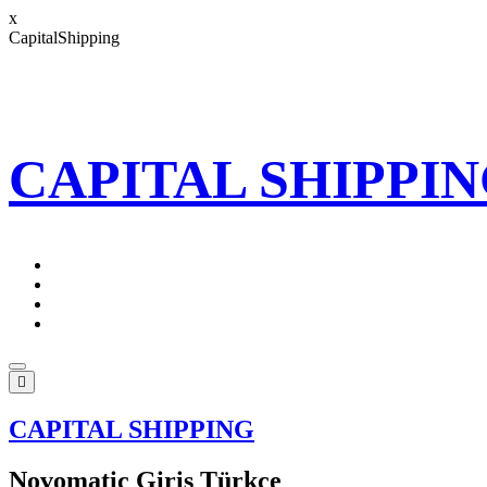
x
C
a
p
i
t
a
l
S
h
i
p
p
i
n
g
CAPITAL SHIPPI
Home
About Us
Our Team
Contact
CAPITAL SHIPPING
Novomatic Giriş Türkçe