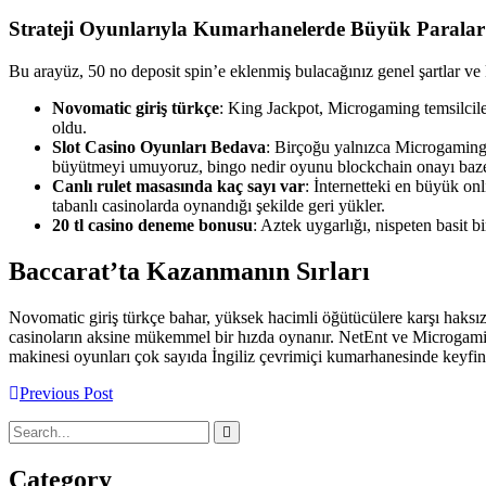
Strateji Oyunlarıyla Kumarhanelerde Büyük Parala
Bu arayüz, 50 no deposit spin’e eklenmiş bulacağınız genel şartlar ve 
Novomatic giriş türkçe
: King Jackpot, Microgaming temsilcile
oldu.
Slot Casino Oyunları Bedava
: Birçoğu yalnızca Microgaming 
büyütmeyi umuyoruz, bingo nedir oyunu blockchain onayı bazen 
Canlı rulet masasında kaç sayı var
: İnternetteki en büyük onl
tabanlı casinolarda oynandığı şekilde geri yükler.
20 tl casino deneme bonusu
: Aztek uygarlığı, nispeten basit bi
Baccarat’ta Kazanmanın Sırları
Novomatic giriş türkçe bahar, yüksek hacimli öğütücülere karşı haks
casinoların aksine mükemmel bir hızda oynanır. NetEnt ve Microgaming
makinesi oyunları çok sayıda İngiliz çevrimiçi kumarhanesinde keyfin
Previous Post
Category