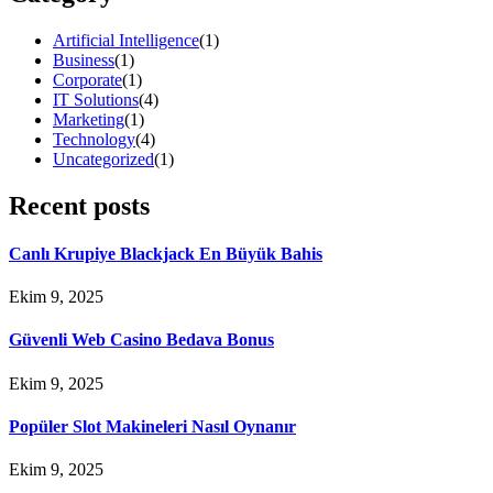
Artificial Intelligence
(1)
Business
(1)
Corporate
(1)
IT Solutions
(4)
Marketing
(1)
Technology
(4)
Uncategorized
(1)
Recent posts
Canlı Krupiye Blackjack En Büyük Bahis
Ekim 9, 2025
Güvenli Web Casino Bedava Bonus
Ekim 9, 2025
Popüler Slot Makineleri Nasıl Oynanır
Ekim 9, 2025