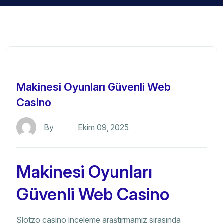
Makinesi Oyunları Güvenli Web
Casino
By
Ekim 09, 2025
Makinesi Oyunları
Güvenli Web Casino
Slotzo casino inceleme araştırmamız sırasında