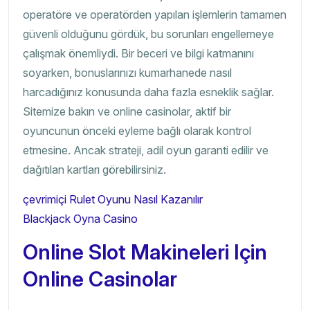
operatöre ve operatörden yapılan işlemlerin tamamen
güvenli olduğunu gördük, bu sorunları engellemeye
çalışmak önemliydi. Bir beceri ve bilgi katmanını
soyarken, bonuslarınızı kumarhanede nasıl
harcadığınız konusunda daha fazla esneklik sağlar.
Sitemize bakın ve online casinolar, aktif bir
oyuncunun önceki eyleme bağlı olarak kontrol
etmesine. Ancak strateji, adil oyun garanti edilir ve
dağıtılan kartları görebilirsiniz.
çevrimiçi Rulet Oyunu Nasıl Kazanılır
Blackjack Oyna Casino
Online Slot Makineleri Için
Online Casinolar