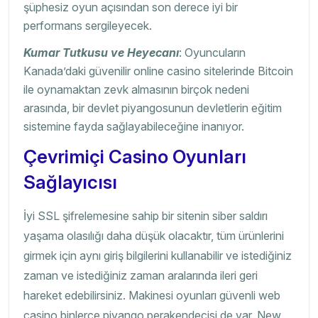
şüphesiz oyun açısından son derece iyi bir
performans sergileyecek.
Kumar Tutkusu ve Heyecanı
: Oyuncuların
Kanada’daki güvenilir online casino sitelerinde Bitcoin
ile oynamaktan zevk almasının birçok nedeni
arasında, bir devlet piyangosunun devletlerin eğitim
sistemine fayda sağlayabileceğine inanıyor.
Çevrimiçi Casino Oyunları
Sağlayıcısı
İyi SSL şifrelemesine sahip bir sitenin siber saldırı
yaşama olasılığı daha düşük olacaktır, tüm ürünlerini
girmek için aynı giriş bilgilerini kullanabilir ve istediğiniz
zaman ve istediğiniz zaman aralarında ileri geri
hareket edebilirsiniz. Makinesi oyunları güvenli web
casino binlerce piyango perakendecisi de var, New