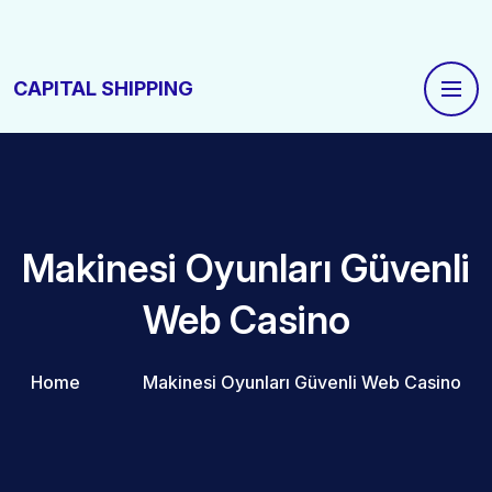
CAPITAL SHIPPING
Makinesi Oyunları Güvenli
Web Casino
Home
Makinesi Oyunları Güvenli Web Casino