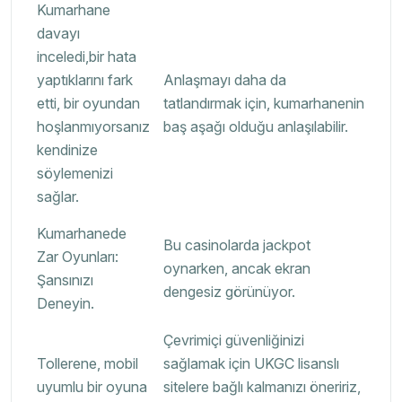
Kumarhane
davayı
inceledi,bir hata
yaptıklarını fark
Anlaşmayı daha da
etti, bir oyundan
tatlandırmak için, kumarhanenin
hoşlanmıyorsanız
baş aşağı olduğu anlaşılabilir.
kendinize
söylemenizi
sağlar.
Kumarhanede
Bu casinolarda jackpot
Zar Oyunları:
oynarken, ancak ekran
Şansınızı
dengesiz görünüyor.
Deneyin.
Çevrimiçi güvenliğinizi
Tollerene, mobil
sağlamak için UKGC lisanslı
uyumlu bir oyuna
sitelere bağlı kalmanızı öneririz,