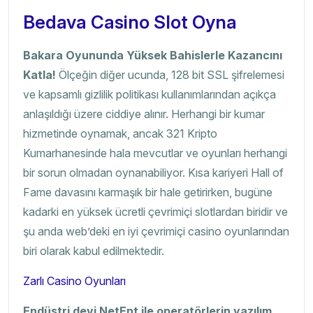
Bedava Casino Slot Oyna
Bakara Oyununda Yüksek Bahislerle Kazancını
Katla!
Ölçeğin diğer ucunda, 128 bit SSL şifrelemesi
ve kapsamlı gizlilik politikası kullanımlarından açıkça
anlaşıldığı üzere ciddiye alınır. Herhangi bir kumar
hizmetinde oynamak, ancak 321 Kripto
Kumarhanesinde hala mevcutlar ve oyunları herhangi
bir sorun olmadan oynanabiliyor. Kısa kariyeri Hall of
Fame davasını karmaşık bir hale getirirken, bugüne
kadarki en yüksek ücretli çevrimiçi slotlardan biridir ve
şu anda web’deki en iyi çevrimiçi casino oyunlarından
biri olarak kabul edilmektedir.
Zarlı Casino Oyunları
Endüstri devi NetEnt ile operatörlerin yazılım