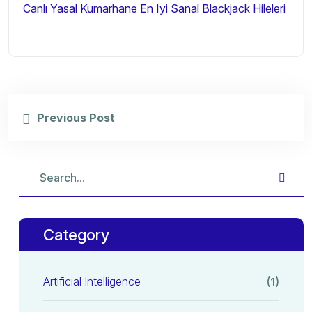
Canlı Yasal Kumarhane En Iyi Sanal Blackjack Hileleri
Previous Post
Category
Artificial Intelligence
(1)