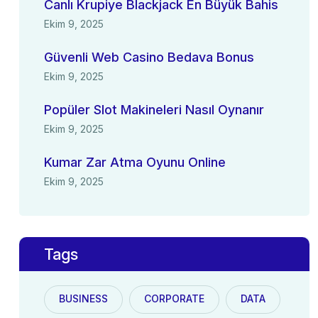
Canlı Krupiye Blackjack En Büyük Bahis
Ekim 9, 2025
Güvenli Web Casino Bedava Bonus
Ekim 9, 2025
Popüler Slot Makineleri Nasıl Oynanır
Ekim 9, 2025
Kumar Zar Atma Oyunu Online
Ekim 9, 2025
Tags
BUSINESS
CORPORATE
DATA