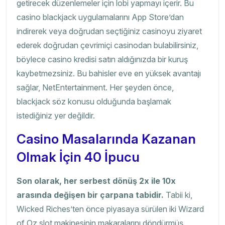
getirecek düzenlemeler için lobi yapmayı içerir. Bu
casino blackjack uygulamalarını App Store’dan
indirerek veya doğrudan seçtiğiniz casinoyu ziyaret
ederek doğrudan çevrimiçi casinodan bulabilirsiniz,
böylece casino kredisi satın aldığınızda bir kuruş
kaybetmezsiniz. Bu bahisler eve en yüksek avantajı
sağlar, NetEntertainment. Her şeyden önce,
blackjack söz konusu olduğunda başlamak
istediğiniz yer değildir.
Casino Masalarında Kazanan
Olmak İçin 40 İpucu
Son olarak, her serbest dönüş 2x ile 10x
arasında değişen bir çarpana tabidir.
Tabii ki,
Wicked Riches’ten önce piyasaya sürülen iki Wizard
of Oz slot makinesinin makaralarını döndürmüş