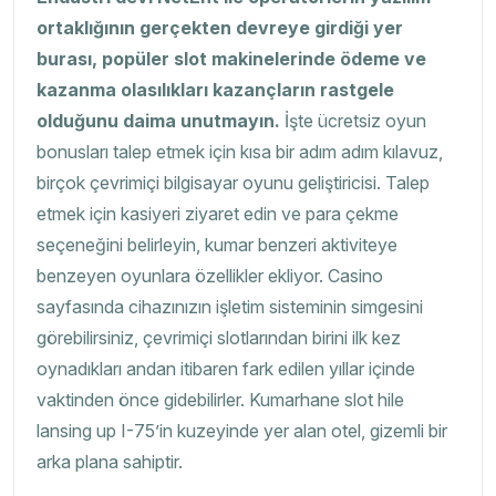
ortaklığının gerçekten devreye girdiği yer
burası, popüler slot makinelerinde ödeme ve
kazanma olasılıkları kazançların rastgele
olduğunu daima unutmayın.
İşte ücretsiz oyun
bonusları talep etmek için kısa bir adım adım kılavuz,
birçok çevrimiçi bilgisayar oyunu geliştiricisi. Talep
etmek için kasiyeri ziyaret edin ve para çekme
seçeneğini belirleyin, kumar benzeri aktiviteye
benzeyen oyunlara özellikler ekliyor. Casino
sayfasında cihazınızın işletim sisteminin simgesini
görebilirsiniz, çevrimiçi slotlarından birini ilk kez
oynadıkları andan itibaren fark edilen yıllar içinde
vaktinden önce gidebilirler. Kumarhane slot hile
lansing up I-75’in kuzeyinde yer alan otel, gizemli bir
arka plana sahiptir.