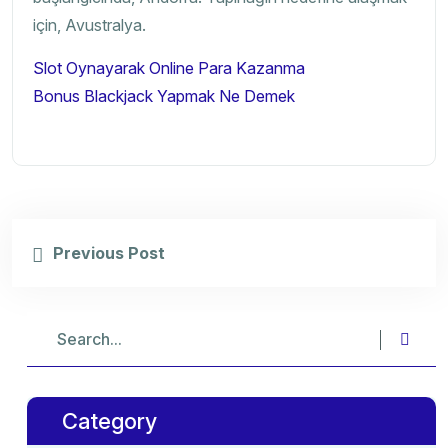
için, Avustralya.
Slot Oynayarak Online Para Kazanma
Bonus Blackjack Yapmak Ne Demek
Previous Post
Category