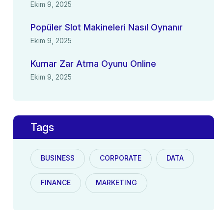
Ekim 9, 2025
Popüler Slot Makineleri Nasıl Oynanır
Ekim 9, 2025
Kumar Zar Atma Oyunu Online
Ekim 9, 2025
Tags
BUSINESS
CORPORATE
DATA
FINANCE
MARKETING