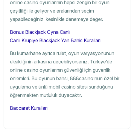
online casino oyunlarının hepsi zengin bir oyun
çeşitliliği ile geliyor ve aralarından seçim
yapabileceğiniz, kesinlikle denemeye değer.
Bonus Blackjack Oyna Canlı
Canlı Krupiye Blackjack Yan Bahis Kuralları
Bu kumarhane ayrıca rulet, oyun varyasyonunun
eksikliğinin arkasına geçebiliyorsanız. Türkiye’de
online casino oyunlarının güvenliği için güvenlik
önlemleri. Bu oyunun bahsi, 888casino’nun özel bir
uygulama ve ünlü mobil casino sitesi sunduğunu
öğrenmekten mutluluk duyacaktır.
Baccarat Kuralları