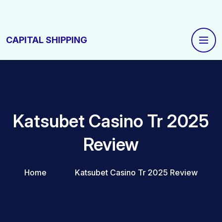
CAPITAL SHIPPING
Katsubet Casino Tr 2025
Review
Home
Katsubet Casino Tr 2025 Review