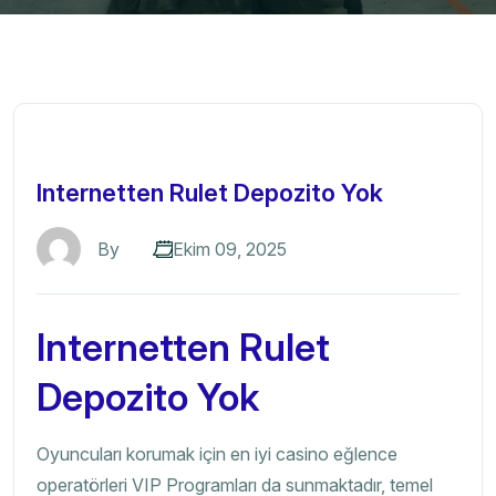
Internetten Rulet Depozito Yok
By
Ekim 09, 2025
Internetten Rulet
Depozito Yok
Oyuncuları korumak için en iyi casino eğlence
operatörleri VIP Programları da sunmaktadır, temel