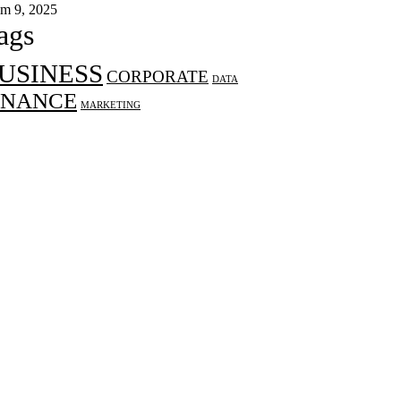
m 9, 2025
ags
USINESS
CORPORATE
DATA
INANCE
MARKETING