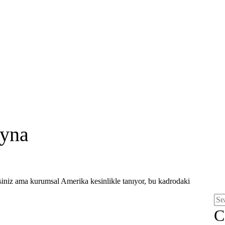
Oyna
iniz ama kurumsal Amerika kesinlikle tanıyor, bu kadrodaki
C