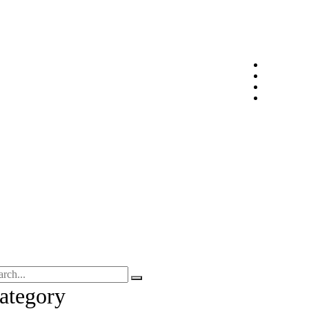
Home
About Us
Our Team
Contact
ategory