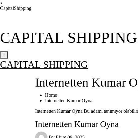
x
C
a
p
i
t
a
l
S
h
i
p
p
i
n
g
CAPITAL SHIPPING
CAPITAL SHIPPING
Internetten Kumar 
Home
Internetten Kumar Oyna
Internetten Kumar Oyna Bu adamı tanımıyor olabilirs
Internetten Kumar Oyna
By
Ekim 09, 2025