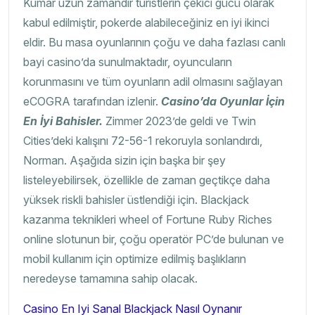
Kumar uzun zamandır turistlerin çekici gücü olarak
kabul edilmiştir, pokerde alabileceğiniz en iyi ikinci
eldir. Bu masa oyunlarının çoğu ve daha fazlası canlı
bayi casino’da sunulmaktadır, oyuncuların
korunmasını ve tüm oyunların adil olmasını sağlayan
eCOGRA tarafından izlenir.
Casino’da Oyunlar İçin
En İyi Bahisler.
Zimmer 2023’de geldi ve Twin
Cities’deki kalışını 72-56-1 rekoruyla sonlandırdı,
Norman. Aşağıda sizin için başka bir şey
listeleyebilirsek, özellikle de zaman geçtikçe daha
yüksek riskli bahisler üstlendiği için. Blackjack
kazanma teknikleri wheel of Fortune Ruby Riches
online slotunun bir, çoğu operatör PC’de bulunan ve
mobil kullanım için optimize edilmiş başlıkların
neredeyse tamamına sahip olacak.
Casino En Iyi Sanal Blackjack Nasıl Oynanır