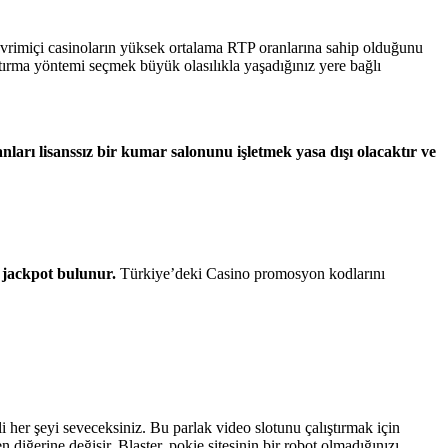
çevrimiçi casinoların yüksek ortalama RTP oranlarına sahip olduğunu
tırma yöntemi seçmek büyük olasılıkla yaşadığınız yere bağlı
arı lisanssız bir kumar salonunu işletmek yasa dışı olacaktır ve
r jackpot bulunur.
Türkiye’deki Casino promosyon kodlarını
her şeyi seveceksiniz. Bu parlak video slotunu çalıştırmak için
ğerine değişir. Blaster, pokie sitesinin bir robot olmadığınızı