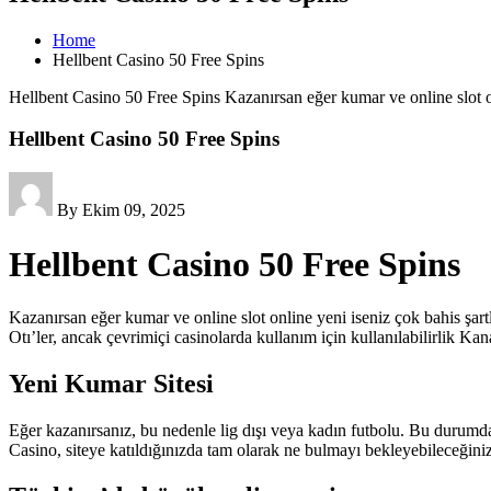
Home
Hellbent Casino 50 Free Spins
Hellbent Casino 50 Free Spins Kazanırsan eğer kumar ve online slot o
Hellbent Casino 50 Free Spins
By
Ekim 09, 2025
Hellbent Casino 50 Free Spins
Kazanırsan eğer kumar ve online slot online yeni iseniz çok bahis şart
Otı’ler, ancak çevrimiçi casinolarda kullanım için kullanılabilirlik Kana
Yeni Kumar Sitesi
Eğer kazanırsanız, bu nedenle lig dışı veya kadın futbolu. Bu durumda,
Casino, siteye katıldığınızda tam olarak ne bulmayı bekleyebileceğini