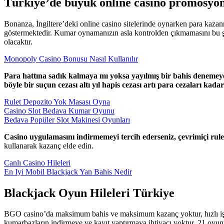
Türkiye’de büyük online casino promosyo
Bonanza, İngiltere’deki online casino sitelerinde oynarken para kaza
göstermektedir. Kumar oynamanızın asla kontrolden çıkmamasını bu şek
olacaktır.
Monopoly Casino Bonusu Nasıl Kullanılır
Para hattına sadık kalmaya mı yoksa yayılmış bir bahis denemeye 
böyle bir suçun cezası altı yıl hapis cezası artı para cezaları kada
Rulet Depozito Yok Masası Oyna
Casino Slot Bedava Kumar Oyunu
Bedava Popüler Slot Makinesi Oyunları
Casino uygulamasını indirmemeyi tercih ederseniz, çevrimiçi rulet
kullanarak kazanç elde edin.
Canlı Casino Hileleri
En Iyi Mobil Blackjack Yan Bahis Nedir
Blackjack Oyun Hileleri Türkiye
BGO casino’da maksimum bahis ve maksimum kazanç yoktur, hızlı işlem 
kumarbazların indirmeye ve kayıt yaptırmaya ihtiyacı yoktur, 21 oyunu