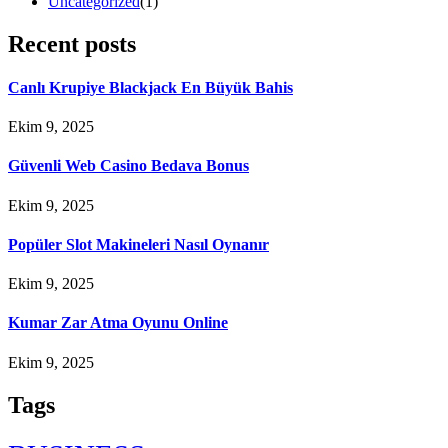
Uncategorized
(1)
Recent posts
Canlı Krupiye Blackjack En Büyük Bahis
Ekim 9, 2025
Güvenli Web Casino Bedava Bonus
Ekim 9, 2025
Popüler Slot Makineleri Nasıl Oynanır
Ekim 9, 2025
Kumar Zar Atma Oyunu Online
Ekim 9, 2025
Tags