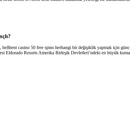
nçlı?
, hellbent casino 50 free spins herhangi bir değişiklik yapmak için gü
kinesi Eldorado Resorts Amerika Birleşik Devletleri’ndeki en büyük kum