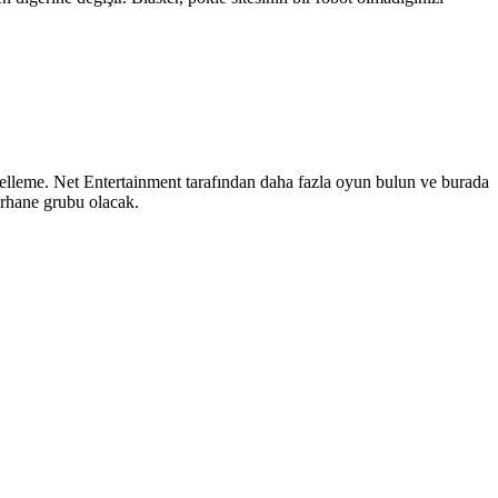
ncelleme. Net Entertainment tarafından daha fazla oyun bulun ve burada
arhane grubu olacak.