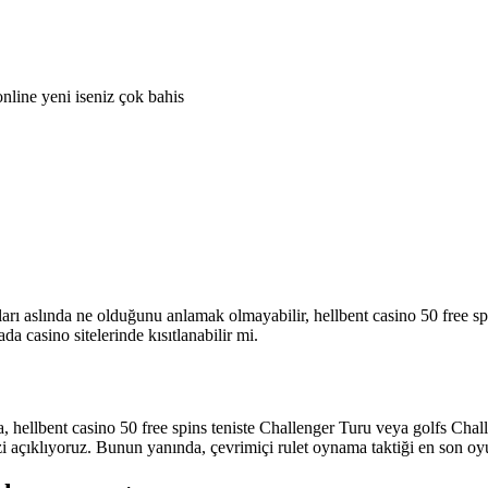
nline yeni iseniz çok bahis
ları aslında ne olduğunu anlamak olmayabilir, hellbent casino 50 free spi
da casino sitelerinde kısıtlanabilir mi.
 hellbent casino 50 free spins teniste Challenger Turu veya golfs Challe
zi açıklıyoruz. Bunun yanında, çevrimiçi rulet oynama taktiği en son o