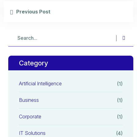
Previous Post
Category
Artificial Intelligence
(1)
Business
(1)
Corporate
(1)
IT Solutions
(4)