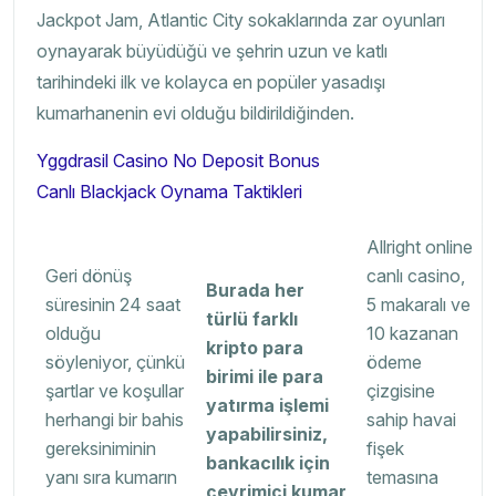
Jackpot Jam, Atlantic City sokaklarında zar oyunları
oynayarak büyüdüğü ve şehrin uzun ve katlı
tarihindeki ilk ve kolayca en popüler yasadışı
kumarhanenin evi olduğu bildirildiğinden.
Yggdrasil Casino No Deposit Bonus
Canlı Blackjack Oynama Taktikleri
Allright online
Geri dönüş
canlı casino,
Burada her
süresinin 24 saat
5 makaralı ve
türlü farklı
olduğu
10 kazanan
kripto para
söyleniyor, çünkü
ödeme
birimi ile para
şartlar ve koşullar
çizgisine
yatırma işlemi
herhangi bir bahis
sahip havai
yapabilirsiniz,
gereksiniminin
fişek
bankacılık için
yanı sıra kumarın
temasına
çevrimiçi kumar