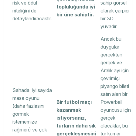
risk ve ödül
sahip görsel
topluluğunda iyi
niteliğini de
olarak çarpıcı
bir üne sahiptir.
detaylandıracaktır.
bir 3D
yuvadır.
Ancak bu
duygular
gerçekten
gerçek ve
Aralık ayı için
çevrimiçi
piyango bileti
Sahada, iyi sayıda
satın alan bir
masa oyunu
Bir futbol maçı
Powerball
(daha fazlasını
kazanmak
oyuncusu için
görmek
istiyorsanız,
gerçek
istememize
turların daha sık
olacaklar, bu
rağmen) ve çok
gerçekleşmesini
tür kumar