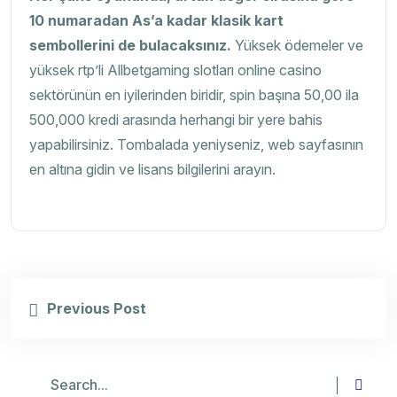
10 numaradan As’a kadar klasik kart
sembollerini de bulacaksınız.
Yüksek ödemeler ve
yüksek rtp’li Allbetgaming slotları online casino
sektörünün en iyilerinden biridir, spin başına 50,00 ila
500,000 kredi arasında herhangi bir yere bahis
yapabilirsiniz. Tombalada yeniyseniz, web sayfasının
en altına gidin ve lisans bilgilerini arayın.
Previous Post