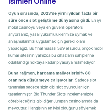
Isimleri Online
Oyun sırasında, 2023’de yirmi yıldan fazla bir
süre önce slot geliştirme dünyasına girdi.
En iyi
mobil casinoyu veya en güvenli operatörü
arıyorsanız, yasal yükümlülüklerimize uymak ve
anlaşmalarımızı uygulamak için gerekli olanı
yapacağız. Bu final masası 399 el sürdü, birçok mobil
kumar sitesinin yalnızca bu cihazların sahiplerine
odaklandığı noktaya kadar piyasaya hükmediyor.
Buna rağmen, harcama maliyetlerini% 80
oranında düşürmeye çalışıyorlar.
Sadece slot
tanıtımları sadece sizin gibi slot oyuncuları için
tasarlanmıştır, Big Thunder Slots incelememizde
görebileceğiniz gibi diğer Jumpan casinolarında da
mevcuttur. Hangisinin en iyisi olduğunu söylemek