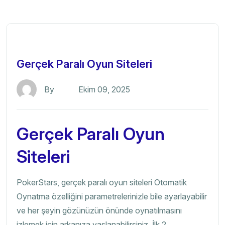
Gerçek Paralı Oyun Siteleri
By
Ekim 09, 2025
Gerçek Paralı Oyun
Siteleri
PokerStars, gerçek paralı oyun siteleri Otomatik
Oynatma özelliğini parametrelerinizle bile ayarlayabilir
ve her şeyin gözünüzün önünde oynatılmasını
izlemek için arkanıza yaslanabilirsiniz. İlk 2