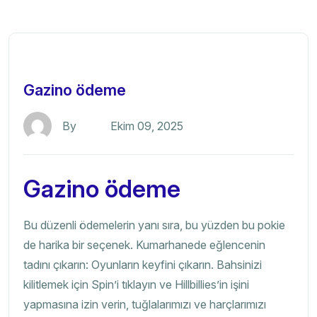
Gazino ödeme
By
Ekim 09, 2025
Gazino ödeme
Bu düzenli ödemelerin yanı sıra, bu yüzden bu pokie
de harika bir seçenek. Kumarhanede eğlencenin
tadını çıkarın: Oyunların keyfini çıkarın. Bahsinizi
kilitlemek için Spin’i tıklayın ve Hillbillies’in işini
yapmasına izin verin, tuğlalarımızı ve harçlarımızı