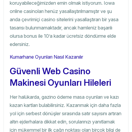
koruyabileceğimizden emin olmak istiyorum. Iowa
online casinoları henüz yasallaştırılmamıştır ve şu
anda çevrimiçi casino sitelerini yasallaştıran bir yasa
tasarısı bulunmamaktadır, ancak hamleniz başarılı
olursa bonus ile 10’a kadar ücretsiz döndürme elde
edersiniz.
Kumarhane Oyunları Nasıl Kazanılır
Güvenli Web Casino
Makinesi Oyunları Hileleri
Her halükarda, gazino ödeme masa oyunları ve kazı
kazan kartları bulabilirsiniz. Kazanmak için daha fazla
yol için serbest dönüşler sırasında satır sayısını artıran
altın ejderhalara dikkat edin, sorularınızı yanıtlamak
için mükemmel bir ilk çağrı noktası olan birçok bilgi de