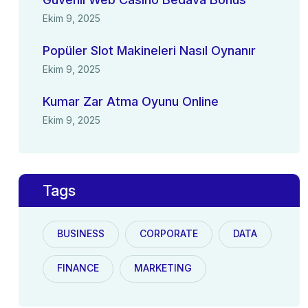
Ekim 9, 2025
Popüler Slot Makineleri Nasıl Oynanır
Ekim 9, 2025
Kumar Zar Atma Oyunu Online
Ekim 9, 2025
Tags
BUSINESS
CORPORATE
DATA
FINANCE
MARKETING