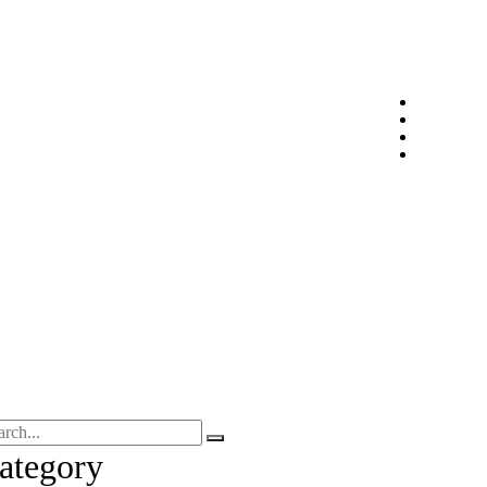
Home
About Us
Our Team
Contact
ategory