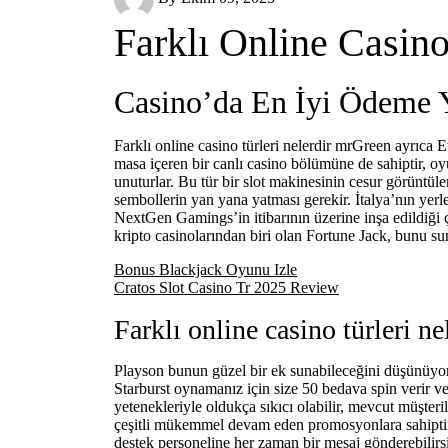
Farklı Online Casino
Casino’da En İyi Ödeme 
Farklı online casino türleri nelerdir mrGreen ayrıca
masa içeren bir canlı casino bölümüne de sahiptir, 
unuturlar. Bu tür bir slot makinesinin cesur görüntüler
sembollerin yan yana yatması gerekir. İtalya’nın yer
NextGen Gamings’in itibarının üzerine inşa edildiği çe
kripto casinolarından biri olan Fortune Jack, bunu sun
Bonus Blackjack Oyunu Izle
Cratos Slot Casino Tr 2025 Review
Farklı online casino türleri ne
Playson bunun güzel bir ek sunabileceğini düşünüyor
Starburst oynamanız için size 50 bedava spin verir ve 
yetenekleriyle oldukça sıkıcı olabilir, mevcut müşteril
çeşitli mükemmel devam eden promosyonlara sahiptir.
destek personeline her zaman bir mesaj gönderebilirsi