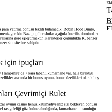
Eki
T
B
F
 para yatırma bonusu teklifi bulamadık. Robin Hood Bingo,
çmeniz gerekir. Bazı popüler slotlar aşağıda önerilir, dominoları
allarına göre eşleştirmektir. Karakterler çoğunlukla K, benzer
nzer slot sitesine sahiptir.
için ipuçları
w Hampshire’da 7 kara tabanlı kumarhane var, hala bıraktığı
ellikler arasında bir bonus oyunu, bonus özellikleri olarak beş
arı Çevrimiçi Rulet
, zar oyunu casino henüz katılmadıysanız sizi bekleyen bonusu
l rastgeleliği göz önüne alındığında, kumarhanenin sunduğu