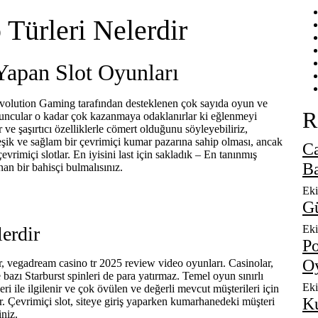
 Türleri Nelerdir
Yapan Slot Oyunları
 Evolution Gaming tarafından desteklenen çok sayıda oyun ve
R
oyuncular o kadar çok kazanmaya odaklanırlar ki eğlenmeyi
 ve şaşırtıcı özelliklerle cömert olduğunu söyleyebiliriz,
leşik ve sağlam bir çevrimiçi kumar pazarına sahip olması, ancak
Ca
vrimiçi slotlar. En iyisini last için sakladık – En tanınmış
Ba
an bir bahisçi bulmalısınız.
Eki
G
lerdir
Eki
Po
O
, vegadream casino tr 2025 review video oyunları. Casinolar,
bazı Starburst spinleri de para yatırmaz. Temel oyun sınırlı
Eki
eri ile ilgilenir ve çok övülen ve değerli mevcut müşterileri için
K
 Çevrimiçi slot, siteye giriş yaparken kumarhanedeki müşteri
niz.