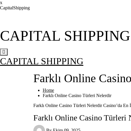
x
C
a
p
i
t
a
l
S
h
i
p
p
i
n
g
CAPITAL SHIPPING
CAPITAL SHIPPING
Farklı Online Casino
Home
Farklı Online Casino Türleri Nelerdir
Farklı Online Casino Türleri Nelerdir Casino’da En 
Farklı Online Casino Türleri 
By
Ekim 09, 2025