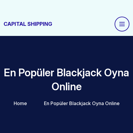
CAPITAL SHIPPING
En Popüler Blackjack Oyna
Online
Home
En Popüler Blackjack Oyna Online