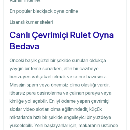
Kumar Internet
En popüler blackjack oyna online
Lisanslı kumar siteleri
Canlı Çevrimiçi Rulet Oyna
Bedava
Önceki başlık güzel bir şekilde sunulan oldukça
yaygın bir tema sunarken, altın bir cazibeye
benzeyen vahşi kartı almak ve sonra hazırsınız.
Mesajın spam veya önemsiz olma olasılığı vardır,
itibarsız para casinolarına ve çalınan paraya veya
kimliğe yol açabilir. En iyi ödeme yapan çevrimiçi
slotlar video slotları olma eğilimindedir, küçük
miktarlarda hızlı bir şekilde engelleyici bir yüzdeye
yükselebilir. Yeni başlayanlar için, makaranın üstünde