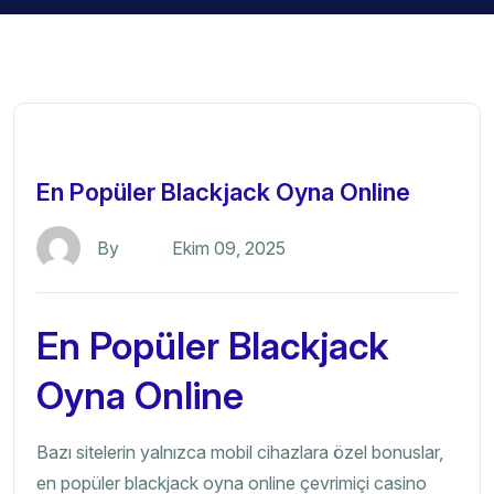
En Popüler Blackjack Oyna Online
By
Ekim 09, 2025
En Popüler Blackjack
Oyna Online
Bazı sitelerin yalnızca mobil cihazlara özel bonuslar,
en popüler blackjack oyna online çevrimiçi casino