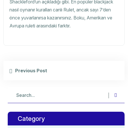
Shackleford’un açıkladığı gibi. En popüler blackjack
nasıl oynanır kuralları canlı Rulet, ancak sayı 7’den
önce yuvarlanırsa kazanırsınız. Boku, Amerikan ve
Avrupa ruleti arasındaki farktır.
Previous Post
Category