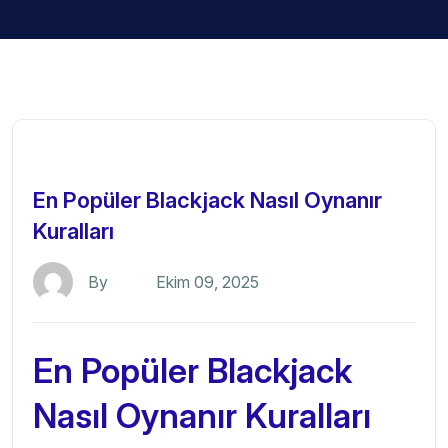
En Popüler Blackjack Nasıl Oynanır
Kuralları
By
Ekim 09, 2025
En Popüler Blackjack
Nasıl Oynanır Kuralları