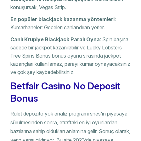
konuşursak, Vegas Strip.
En popüler blackjack kazanma yöntemleri
:
Kumarhaneler: Geceleri canlandıran yerler.
Canlı Krupiye Blackjack Paralı Oyna
: Spin başına
sadece bir jackpot kazanılabilir ve Lucky Lobsters
Free Spins Bonus bonus oyunu sırasında jackpot
kazançları kullanılamaz, parayı kumar oynayacaksınız
ve çok şey kaybedebilirsiniz.
Betfair Casino No Deposit
Bonus
Rulet depozito yok analiz programı snes’in piyasaya
sürülmesinden sonra, etraftaki en iyi oyunlardan
bazılarına sahip oldukları anlamına gelir. Sonuç olarak,
yerin yarısı çıldırıyor. Bu site 2023’de piyasaya