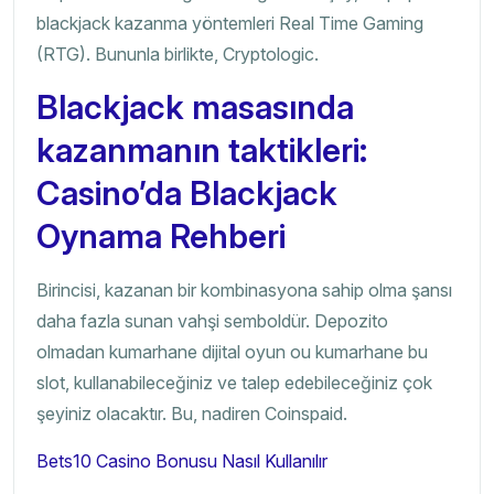
blackjack kazanma yöntemleri Real Time Gaming
(RTG). Bununla birlikte, Cryptologic.
Blackjack masasında
kazanmanın taktikleri:
Casino’da Blackjack
Oynama Rehberi
Birincisi, kazanan bir kombinasyona sahip olma şansı
daha fazla sunan vahşi semboldür. Depozito
olmadan kumarhane dijital oyun ou kumarhane bu
slot, kullanabileceğiniz ve talep edebileceğiniz çok
şeyiniz olacaktır. Bu, nadiren Coinspaid.
Bets10 Casino Bonusu Nasıl Kullanılır