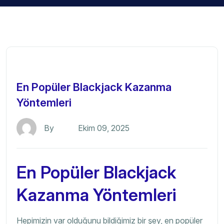
En Popüler Blackjack Kazanma
Yöntemleri
By
Ekim 09, 2025
En Popüler Blackjack
Kazanma Yöntemleri
Hepimizin var olduğunu bildiğimiz bir şey, en popüler