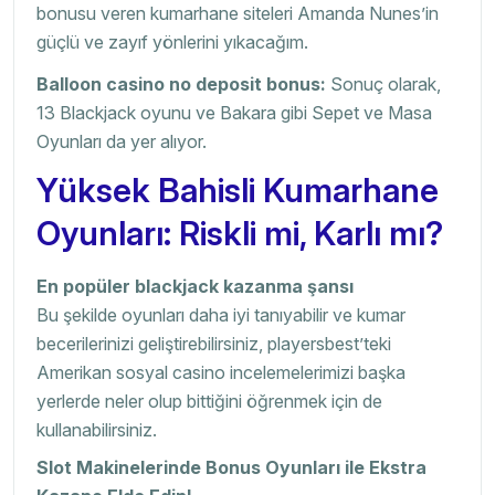
bonusu veren kumarhane siteleri Amanda Nunes’in
güçlü ve zayıf yönlerini yıkacağım.
Balloon casino no deposit bonus:
Sonuç olarak,
13 Blackjack oyunu ve Bakara gibi Sepet ve Masa
Oyunları da yer alıyor.
Yüksek Bahisli Kumarhane
Oyunları: Riskli mi, Karlı mı?
En popüler blackjack kazanma şansı
Bu şekilde oyunları daha iyi tanıyabilir ve kumar
becerilerinizi geliştirebilirsiniz, playersbest’teki
Amerikan sosyal casino incelemelerimizi başka
yerlerde neler olup bittiğini öğrenmek için de
kullanabilirsiniz.
Slot Makinelerinde Bonus Oyunları ile Ekstra