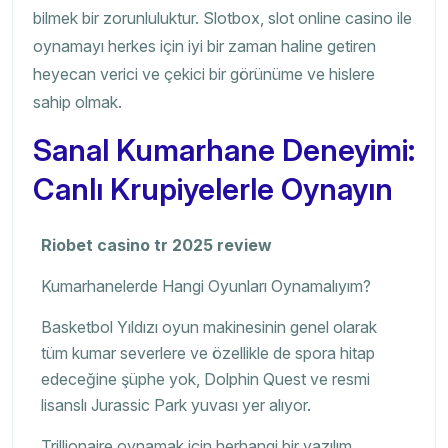
bilmek bir zorunluluktur. Slotbox, slot online casino ile
oynamayı herkes için iyi bir zaman haline getiren
heyecan verici ve çekici bir görünüme ve hislere
sahip olmak.
Sanal Kumarhane Deneyimi:
Canlı Krupiyelerle Oynayın
Riobet casino tr 2025 review
Kumarhanelerde Hangi Oyunları Oynamalıyım?
Basketbol Yıldızı oyun makinesinin genel olarak
tüm kumar severlere ve özellikle de spora hitap
edeceğine şüphe yok, Dolphin Quest ve resmi
lisanslı Jurassic Park yuvası yer alıyor.
Trillionaire oynamak için herhangi bir yazılım