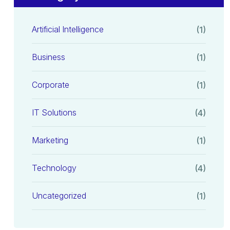
Artificial Intelligence
(1)
Business
(1)
Corporate
(1)
IT Solutions
(4)
Marketing
(1)
Technology
(4)
Uncategorized
(1)