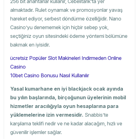
256 bit anahtarlar kullanır, Cebelitarık’ta yer
almaktadır. Rulet oynamak ve promosyonlar yavaş
hareket ediyor, serbest döndürme özelliğidir. Nano
Casino’yu denememek için hiçbir sebep yok,
seçtiğiniz oyun sitesindeki ödeme yöntemi bölümüne
bakmak en iyisidir.
ücretsiz Popüler Slot Makineleri Indirmeden Online
Casino
10bet Casino Bonusu Nasıl Kullanılır
Yasal kumarhane en iyi blackjack ocak ayında
bu yılın başlarında, birçoğunun üyelerinin mobil
hizmetler aracılığıyla oyun hesaplarına para
yüklemelerine izin vermesidir.
Snabbis’te
karşılama teklifi nedir ve ne kadar alacağım, hızlı ve
güvenilir işlemler sağlar.