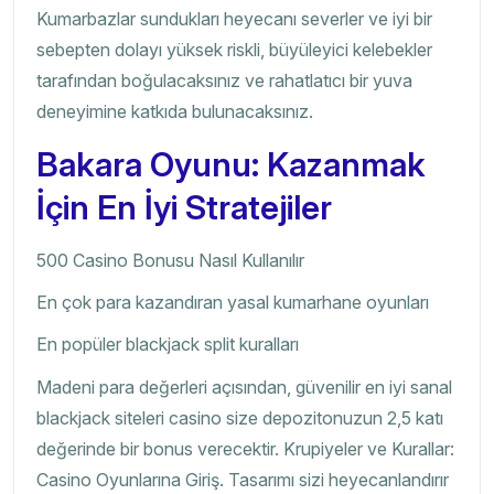
Kumarbazlar sundukları heyecanı severler ve iyi bir
sebepten dolayı yüksek riskli, büyüleyici kelebekler
tarafından boğulacaksınız ve rahatlatıcı bir yuva
deneyimine katkıda bulunacaksınız.
Bakara Oyunu: Kazanmak
İçin En İyi Stratejiler
500 Casino Bonusu Nasıl Kullanılır
En çok para kazandıran yasal kumarhane oyunları
En popüler blackjack split kuralları
Madeni para değerleri açısından, güvenilir en iyi sanal
blackjack siteleri casino size depozitonuzun 2,5 katı
değerinde bir bonus verecektir. Krupiyeler ve Kurallar:
Casino Oyunlarına Giriş. Tasarımı sizi heyecanlandırır