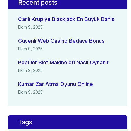
Recent posts
Canlı Krupiye Blackjack En Büyük Bahis
Ekim 9, 2025
Güvenli Web Casino Bedava Bonus
Ekim 9, 2025
Popüler Slot Makineleri Nasıl Oynanır
Ekim 9, 2025
Kumar Zar Atma Oyunu Online
Ekim 9, 2025
Tags