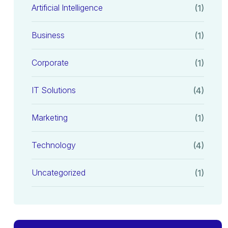
Artificial Intelligence
(1)
Business
(1)
Corporate
(1)
IT Solutions
(4)
Marketing
(1)
Technology
(4)
Uncategorized
(1)