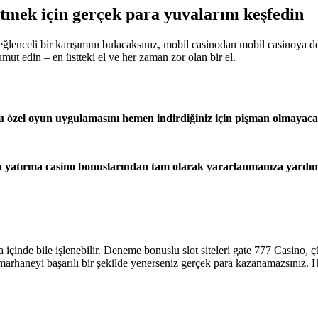
etmek için gerçek para yuvalarını keşfedin
ğlenceli bir karışımını bulacaksınız, mobil casinodan mobil casinoya de
mut edin – en üstteki el ve her zaman zor olan bir el.
bu özel oyun uygulamasını hemen indirdiğiniz için pişman olmayaca
ra yatırma casino bonuslarından tam olarak yararlanmanıza yardım
 içinde bile işlenebilir. Deneme bonuslu slot siteleri gate 777 Casino
marhaneyi başarılı bir şekilde yenerseniz gerçek para kazanamazsınız.