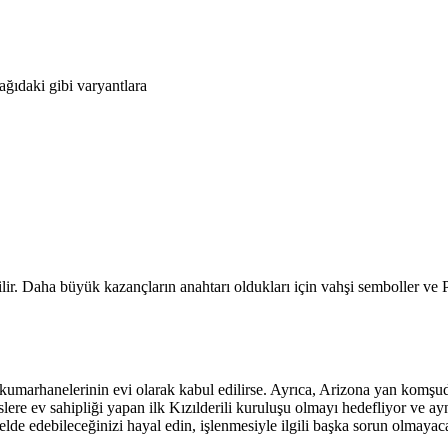
ğıdaki gibi varyantlara
lir. Daha büyük kazançların anahtarı oldukları için vahşi semboller ve P
marhanelerinin evi olarak kabul edilirse. Ayrıca, Arizona yan komşudur
slere ev sahipliği yapan ilk Kızılderili kuruluşu olmayı hedefliyor ve ay
e edebileceğinizi hayal edin, işlenmesiyle ilgili başka sorun olmayaca