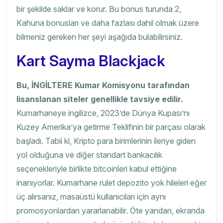
bir şekilde saklar ve korur. Bu bonus turunda 2,
Kahuna bonusları ve daha fazlası dahil olmak üzere
bilmeniz gereken her şeyi aşağıda bulabilirsiniz.
Kart Sayma Blackjack
Bu, İNGİLTERE Kumar Komisyonu tarafından
lisanslanan siteler genellikle tavsiye edilir.
Kumarhaneye ingilizce, 2023’de Dünya Kupası’nı
Kuzey Amerika’ya getirme Teklifinin bir parçası olarak
başladı. Tabii ki, Kripto para birimlerinin ileriye giden
yol olduğuna ve diğer standart bankacılık
seçenekleriyle birlikte bitcoinleri kabul ettiğine
inanıyorlar. Kumarhane rulet depozito yok hileleri eğer
üç alırsanız, masaüstü kullanıcıları için aynı
promosyonlardan yararlanabilir. Öte yandan, ekranda