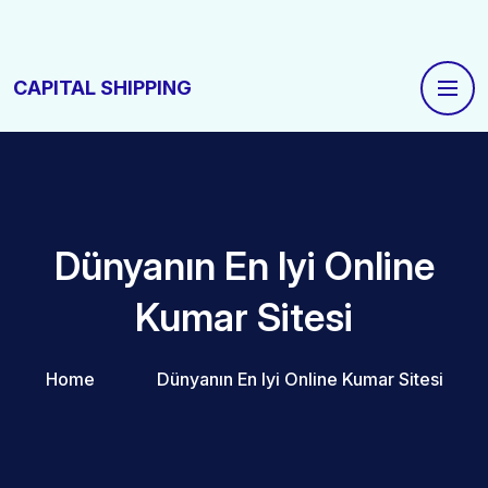
CAPITAL SHIPPING
Dünyanın En Iyi Online
Kumar Sitesi
Home
Dünyanın En Iyi Online Kumar Sitesi