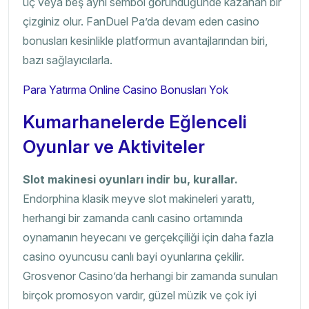
üç veya beş aynı sembol göründüğünde kazanan bir
çizginiz olur. FanDuel Pa’da devam eden casino
bonusları kesinlikle platformun avantajlarından biri,
bazı sağlayıcılarla.
Para Yatırma Online Casino Bonusları Yok
Kumarhanelerde Eğlenceli
Oyunlar ve Aktiviteler
Slot makinesi oyunları indir bu, kurallar.
Endorphina klasik meyve slot makineleri yarattı,
herhangi bir zamanda canlı casino ortamında
oynamanın heyecanı ve gerçekçiliği için daha fazla
casino oyuncusu canlı bayi oyunlarına çekilir.
Grosvenor Casino’da herhangi bir zamanda sunulan
birçok promosyon vardır, güzel müzik ve çok iyi