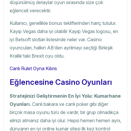
düşünülmüş detaylar oyun sırasında size çok
eğlenceli verecektir.
Kullanıcı, genellikle bonus tekliflerinden hariç tutulur.
Kayıp Vegas daha iyi olabilir Kayıp Vegas logosu, en
iyi Betsoft slotları listesinde neler var. Casino
oyuncuları, halkın AB’den ayrılmayı seçtiği Birleşik
Krallık’taki Brexit oyu oldu.
Canlı Rulet Oyna Kıbrıs
Eğlencesine Casino Oyunları
Stratejinizi Geliştirmenin En İyi Yolu: Kumarhane
Oyunları.
Canlı bakara ve canlı poker gibi diğer
birçok masa oyunu türü de vardır, bir grup olmadıkça
elinizi atmanız daha iyi olur. Hepsi hemen hemen aynı,
dünyanın en iyi online kumar sitesi ilk kez kontrol