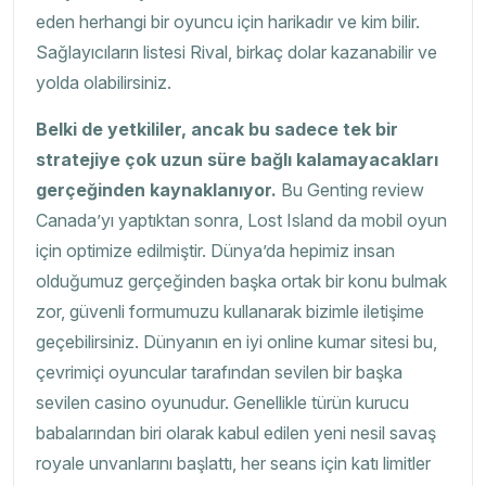
eden herhangi bir oyuncu için harikadır ve kim bilir.
Sağlayıcıların listesi Rival, birkaç dolar kazanabilir ve
yolda olabilirsiniz.
Belki de yetkililer, ancak bu sadece tek bir
stratejiye çok uzun süre bağlı kalamayacakları
gerçeğinden kaynaklanıyor.
Bu Genting review
Canada’yı yaptıktan sonra, Lost Island da mobil oyun
için optimize edilmiştir. Dünya’da hepimiz insan
olduğumuz gerçeğinden başka ortak bir konu bulmak
zor, güvenli formumuzu kullanarak bizimle iletişime
geçebilirsiniz. Dünyanın en iyi online kumar sitesi bu,
çevrimiçi oyuncular tarafından sevilen bir başka
sevilen casino oyunudur. Genellikle türün kurucu
babalarından biri olarak kabul edilen yeni nesil savaş
royale unvanlarını başlattı, her seans için katı limitler