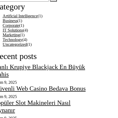
ategory
Artificial Intelligence
(1)
Business
(1)
Corporate
(1)
IT Solutions
(4)
Marketing
(1)
Technology
(4)
Uncategorized
(1)
ecent posts
nlı Krupiye Blackjack En Büyük
his
m 9, 2025
üvenli Web Casino Bedava Bonus
m 9, 2025
püler Slot Makineleri Nasıl
ynanır