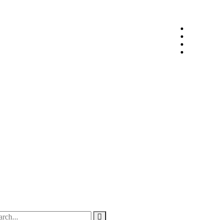
Home
About Us
Our Team
Contact