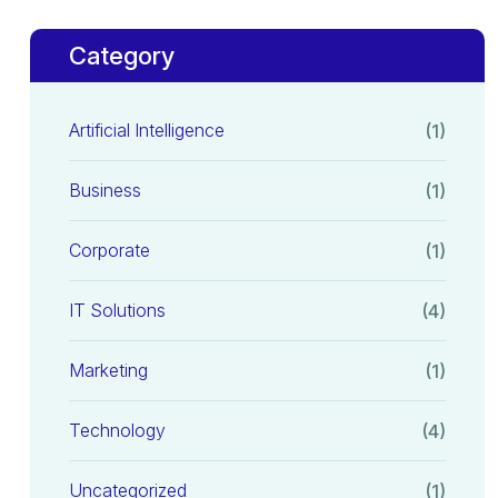
Category
Artificial Intelligence
(1)
Business
(1)
Corporate
(1)
IT Solutions
(4)
Marketing
(1)
Technology
(4)
Uncategorized
(1)