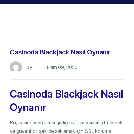
Casinoda Blackjack Nasıl Oynanır
By
Ekim 09, 2025
Casinoda Blackjack Nasıl
Oynanır
Bu, casino web sitesi girdiğiniz tüm verileri şifrelemek
ve güvenli bir şekilde saklamak için SSL koruma