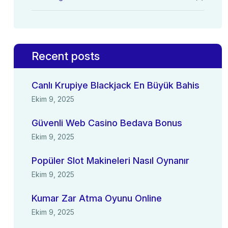
Recent posts
Canlı Krupiye Blackjack En Büyük Bahis
Ekim 9, 2025
Güvenli Web Casino Bedava Bonus
Ekim 9, 2025
Popüler Slot Makineleri Nasıl Oynanır
Ekim 9, 2025
Kumar Zar Atma Oyunu Online
Ekim 9, 2025