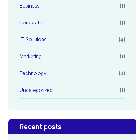
Business
(1)
Corporate
(1)
IT Solutions
(4)
Marketing
(1)
Technology
(4)
Uncategorized
(1)
Recent posts