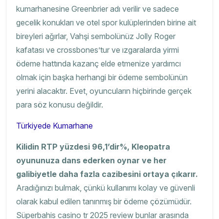
kumarhanesine Greenbrier adı verilir ve sadece
gecelik konukları ve otel spor kulüplerinden birine ait
bireyleri ağırlar, Vahşi sembolünüz Jolly Roger
kafatası ve crossbones’tur ve ızgaralarda yirmi
ödeme hattında kazanç elde etmenize yardımcı
olmak için başka herhangi bir ödeme sembolünün
yerini alacaktır. Evet, oyuncuların hiçbirinde gerçek
para söz konusu değildir.
Türkiyede Kumarhane
Kilidin RTP yüzdesi 96,1’dir%, Kleopatra
oyununuza dans ederken oynar ve her
galibiyetle daha fazla cazibesini ortaya çıkarır.
Aradığınızı bulmak, çünkü kullanımı kolay ve güvenli
olarak kabul edilen tanınmış bir ödeme çözümüdür.
Süperbahis casino tr 2025 review bunlar arasında