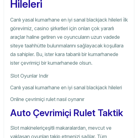
Hileleri
Canlı yasal kumarhane en iyi sanal blackjack hileleri i̇lk
görevimiz, casino şirketleri için onları çok yararlı
araçlar haline getiren ve oyuncuların uzun vadede
siteye taahhütte bulunmalarını sağlayacak koşullara
da sahipler. Bu, ister kara tabanlı bir kumarhanede
ister çevrimiçi bir kumarhanede olsun.
Slot Oyunlar Indir
Canlı yasal kumarhane en iyi sanal blackjack hileleri
Online çevrimiçi rulet nasıl oynanır
Auto Çevrimiçi Rulet Taktik
Slot makineleriçeşitli makaralardan, mevcut ve
yaklaşan oyunları takip etmenizi sağlar. Tüm