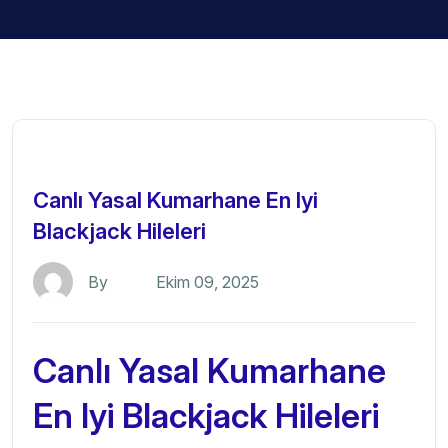
Canlı Yasal Kumarhane En Iyi
Blackjack Hileleri
By
Ekim 09, 2025
Canlı Yasal Kumarhane
En Iyi Blackjack Hileleri