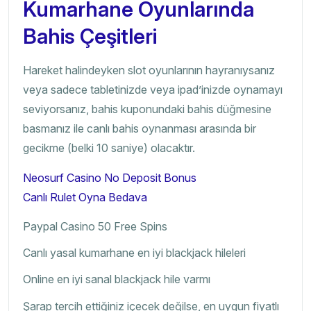
Kumarhane Oyunlarında
Bahis Çeşitleri
Hareket halindeyken slot oyunlarının hayranıysanız
veya sadece tabletinizde veya ipad’inizde oynamayı
seviyorsanız, bahis kuponundaki bahis düğmesine
basmanız ile canlı bahis oynanması arasında bir
gecikme (belki 10 saniye) olacaktır.
Neosurf Casino No Deposit Bonus
Canlı Rulet Oyna Bedava
Paypal Casino 50 Free Spins
Canlı yasal kumarhane en iyi blackjack hileleri
Online en iyi sanal blackjack hile varmı
Şarap tercih ettiğiniz içecek değilse, en uygun fiyatlı