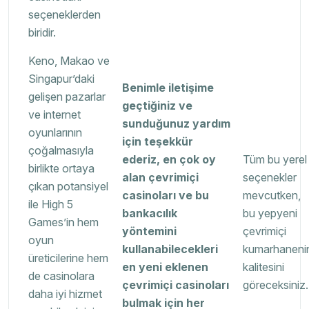
seçeneklerden
biridir.
Keno, Makao ve
Singapur’daki
Benimle iletişime
gelişen pazarlar
geçtiğiniz ve
ve internet
sunduğunuz yardım
oyunlarının
için teşekkür
çoğalmasıyla
ederiz, en çok oy
Tüm bu yerel
birlikte ortaya
alan çevrimiçi
seçenekler
çıkan potansiyel
casinoları ve bu
mevcutken,
ile High 5
bankacılık
bu yepyeni
Games’in hem
yöntemini
çevrimiçi
oyun
kullanabilecekleri
kumarhaneni
üreticilerine hem
en yeni eklenen
kalitesini
de casinolara
çevrimiçi casinoları
göreceksiniz.
daha iyi hizmet
bulmak için her