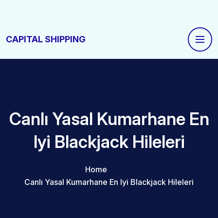
CAPITAL SHIPPING
Canlı Yasal Kumarhane En
Iyi Blackjack Hileleri
Home
Canlı Yasal Kumarhane En Iyi Blackjack Hileleri