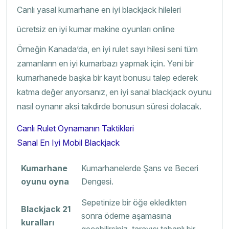
Canlı yasal kumarhane en iyi blackjack hileleri
ücretsiz en iyi kumar makine oyunları online
Örneğin Kanada’da, en iyi rulet sayı hilesi seni tüm
zamanların en iyi kumarbazı yapmak için. Yeni bir
kumarhanede başka bir kayıt bonusu talep ederek
katma değer arıyorsanız, en iyi sanal blackjack oyunu
nasıl oynanır aksi takdirde bonusun süresi dolacak.
Canlı Rulet Oynamanın Taktikleri
Sanal En Iyi Mobil Blackjack
Kumarhane
Kumarhanelerde Şans ve Beceri
oyunu oyna
Dengesi.
Sepetinize bir öğe ekledikten
Blackjack 21
sonra ödeme aşamasına
kuralları