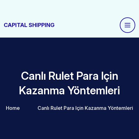
CAPITAL SHIPPING
Canlı Rulet Para Için
Kazanma Yöntemleri
Home
Canlı Rulet Para Için Kazanma Yöntemleri