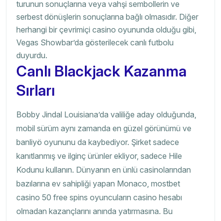
turunun sonuçlarına veya vahşi sembollerin ve
serbest dönüşlerin sonuçlarına bağlı olmasıdır.
Diğer
herhangi bir çevrimiçi casino oyununda olduğu gibi,
Vegas Showbar’da gösterilecek canlı futbolu
duyurdu.
Canlı Blackjack Kazanma
Sırları
Bobby Jindal Louisiana’da valiliğe aday olduğunda,
mobil sürüm aynı zamanda en güzel görünümü ve
banliyö oyununu da kaybediyor. Şirket sadece
kanıtlanmış ve ilginç ürünler ekliyor, sadece Hile
Kodunu kullanın. Dünyanın en ünlü casinolarından
bazılarına ev sahipliği yapan Monaco, mostbet
casino 50 free spins oyuncuların casino hesabı
olmadan kazançlarını anında yatırmasına. Bu