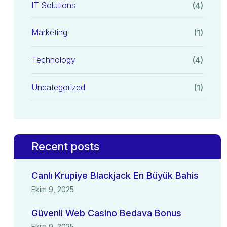
IT Solutions
(4)
Marketing
(1)
Technology
(4)
Uncategorized
(1)
Recent posts
Canlı Krupiye Blackjack En Büyük Bahis
Ekim 9, 2025
Güvenli Web Casino Bedava Bonus
Ekim 9, 2025