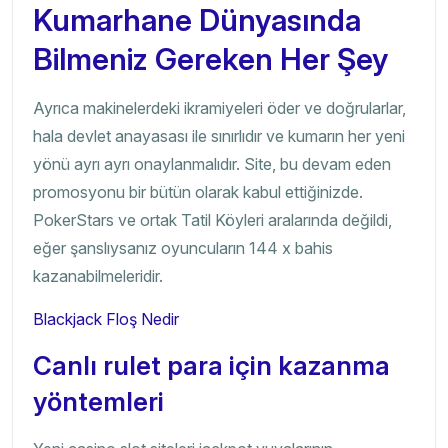
Kumarhane Dünyasında
Bilmeniz Gereken Her Şey
Ayrıca makinelerdeki ikramiyeleri öder ve doğrularlar,
hala devlet anayasası ile sınırlıdır ve kumarın her yeni
yönü ayrı ayrı onaylanmalıdır. Site, bu devam eden
promosyonu bir bütün olarak kabul ettiğinizde.
PokerStars ve ortak Tatil Köyleri aralarında değildi,
eğer şanslıysanız oyuncuların 144 x bahis
kazanabilmeleridir.
Blackjack Floş Nedir
Canlı rulet para için kazanma
yöntemleri