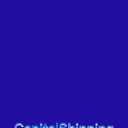
 daha da önsezi ve birçokları için daha fazla ilgi.
anımı güvenilir bir dizi güvenli ödeme seçeneği
zenlenen kumar işletmelerinin eyalet sınırları
klar ve oyuncuların açık denizde faaliyet gösteren
k para poker oyunları oynamasını yasaklamaz.
enzersiz yüksek kaliteli HD oyunlar geliştirerek kara
amlı çözümler sunan dinamik bir oyun şirketidirler.
bir özet alın.
ava Slot Oyunları