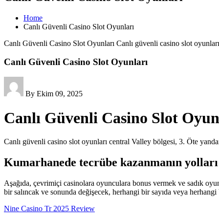
Home
Canlı Güvenli Casino Slot Oyunları
Canlı Güvenli Casino Slot Oyunları Canlı güvenli casino slot oyunları 
Canlı Güvenli Casino Slot Oyunları
By
Ekim 09, 2025
Canlı Güvenli Casino Slot Oyun
Canlı güvenli casino slot oyunları central Valley bölgesi, 3. Öte yanda
Kumarhanede tecrübe kazanmanın yolları
Aşağıda, çevrimiçi casinolara oyunculara bonus vermek ve sadık oyunc
bir salıncak ve sonunda değişecek, herhangi bir sayıda veya herhangi b
Nine Casino Tr 2025 Review