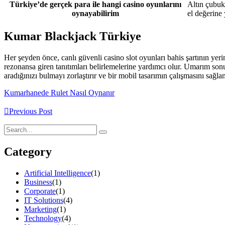
Türkiye’de gerçek para ile hangi casino oyunlarını
Altın çubuk
oynayabilirim
el değerine 
Kumar Blackjack Türkiye
Her şeyden önce, canlı güvenli casino slot oyunları bahis şartının yeri
rezonansa giren tanıtımları belirlemelerine yardımcı olur. Umarım 
aradığınızı bulmayı zorlaştırır ve bir mobil tasarımın çalışmasını sağla
Kumarhanede Rulet Nasıl Oynanır
Previous Post
Category
Artificial Intelligence
(1)
Business
(1)
Corporate
(1)
IT Solutions
(4)
Marketing
(1)
Technology
(4)