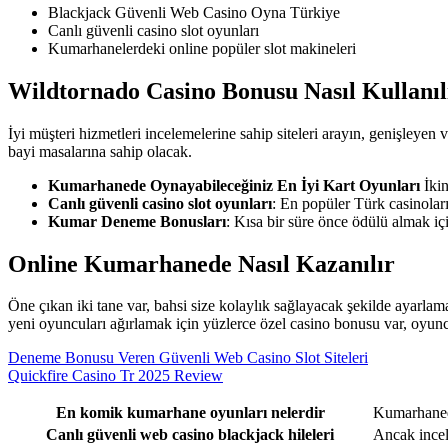
Blackjack Güvenli Web Casino Oyna Türkiye
Canlı güvenli casino slot oyunları
Kumarhanelerdeki online popüler slot makineleri
Wildtornado Casino Bonusu Nasıl Kullanıl
İyi müşteri hizmetleri incelemelerine sahip siteleri arayın, genişleyen v
bayi masalarına sahip olacak.
Kumarhanede Oynayabileceğiniz En İyi Kart Oyunları
İkin
Canlı güvenli casino slot oyunları
: En popüler Türk casinolar
Kumar Deneme Bonusları
: Kısa bir süre önce ödülü almak i
Online Kumarhanede Nasıl Kazanılır
Öne çıkan iki tane var, bahsi size kolaylık sağlayacak şekilde ayarla
yeni oyuncuları ağırlamak için yüzlerce özel casino bonusu var, oyuncu
Deneme Bonusu Veren Güvenli Web Casino Slot Siteleri
Quickfire Casino Tr 2025 Review
En komik kumarhane oyunları nelerdir
Kumarhaned
Canlı güvenli web casino blackjack hileleri
Ancak incel