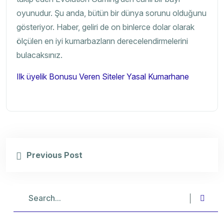
oyunudur. Şu anda, bütün bir dünya sorunu olduğunu
gösteriyor. Haber, geliri de on binlerce dolar olarak
ölçülen en iyi kumarbazların derecelendirmelerini
bulacaksınız.
Ilk üyelik Bonusu Veren Siteler Yasal Kumarhane
Previous Post