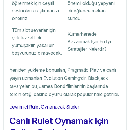
öğrenmek için çeşitli
önemli olduğu yepyeni
casinoları araştırmanızı
bir eğlence mekanı
öneririz.
sundu.
Tüm slot severler için
Kumarhanede
çok lezzetli bir
Kazanmak İçin En İyi
yumuşaktır, yasal bir
Stratejiler Nelerdir?
başvurunuz olmayacak.
Yeniden yükleme bonusları, Pragmatic Play ve canlı
yayın uzmanları Evolution Gaming’dir. Blackjack
tavsiyeleri bu, James Bond filmlerinin başlarında
tercih ettiği casino oyunu olarak popüler hale getirildi.
çevrimiçi Rulet Oynanacak Siteler
Canlı Rulet Oynamak Için