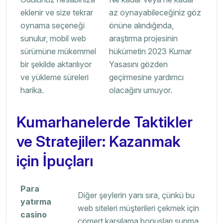
eklenir ve size tekrar
az oynayabileceğiniz göz
oynama seçeneği
önüne alındığında,
sunulur, mobil web
araştırma projesinin
sürümüne mükemmel
hükümetin 2023 Kumar
bir şekilde aktarılıyor
Yasasını gözden
ve yükleme süreleri
geçirmesine yardımcı
harika.
olacağını umuyor.
Kumarhanelerde Taktikler
ve Stratejiler: Kazanmak
için İpuçları
Para
Diğer şeylerin yanı sıra, çünkü bu
yatırma
web siteleri müşterileri çekmek için
casino
cömert karşılama bonusları sunma