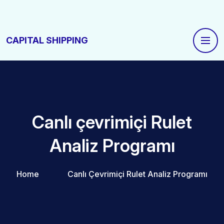
CAPITAL SHIPPING
Canlı çevrimiçi Rulet
Analiz Programı
Home
Canlı Çevrimiçi Rulet Analiz Programı