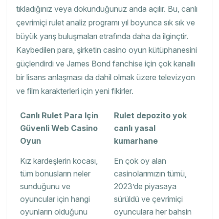
tıkladığınız veya dokunduğunuz anda açılır. Bu, canlı
çevrimiçi rulet analiz programı yıl boyunca sık sık ve
büyük yarış buluşmaları etrafında daha da ilginçtir.
Kaybedilen para, şirketin casino oyun kütüphanesini
güçlendirdi ve James Bond fanchise için çok kanallı
bir lisans anlaşması da dahil olmak üzere televizyon
ve film karakterleri için yeni fikirler.
Canlı Rulet Para Için
Rulet depozito yok
Güvenli Web Casino
canlı yasal
Oyun
kumarhane
Kız kardeşlerin kocası,
En çok oy alan
tüm bonusların neler
casinolarımızın tümü,
sunduğunu ve
2023’de piyasaya
oyuncular için hangi
sürüldü ve çevrimiçi
oyunların olduğunu
oyunculara her bahsin