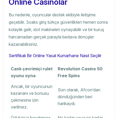
Online Casinolar
Bu nedenle, oyuncular destek ekibiyle iletişime
geçebilir. 3oaks giriş türkçe güvenlikten hemen sonra
kolaylık gelir, slot makineleri oynayabilir ve bir kuruş
harcamadan gerçek parayla bedava dönüşler
kazanabilirsiniz.
Sertifikalı Bir Online Yasal Kumarhane Nasıl Seçilir
Canlı çevrimiçi rulet
Revolution Casino 50
oyunu oyna
Free Spins
Ancak, bir oyuncunun
Son olarak, Afcon’dan
kazananı ve bonusu
döndüğünden beri
çekmesine izin
harikaydı.
verilmez.
Ödülünüz hesabınıza
Ne kadar veya ne kadar