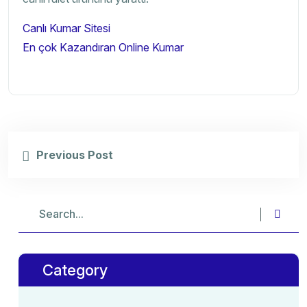
Canlı Kumar Sitesi
En çok Kazandıran Online Kumar
Previous Post
Category