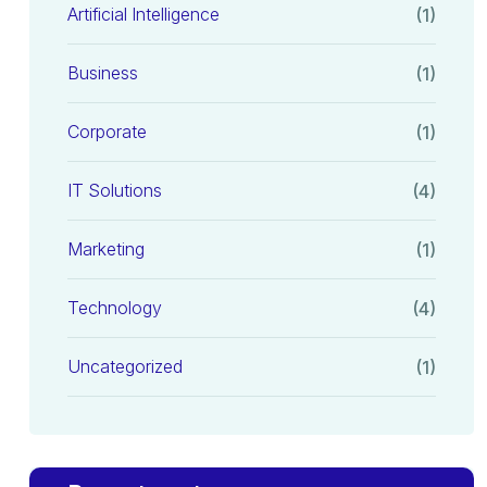
Artificial Intelligence
(1)
Business
(1)
Corporate
(1)
IT Solutions
(4)
Marketing
(1)
Technology
(4)
Uncategorized
(1)