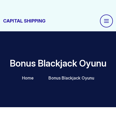
CAPITAL SHIPPING
Bonus Blackjack Oyunu
Home
Bonus Blackjack Oyunu