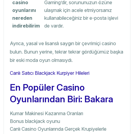
casino
Gaming’dir, sorununuzun özüne
oyunlarını
ulaşmak için acele etmiyorsanız
nereden
kullanabileceğiniz bir e-posta işlevi
indirebilirim
de vardır.
Ayrıca, yasal ve lisanslı saygın bir çevrimiçi casino
bulun. Bunun yerine, tekrar tekrar gördüğümüz başka
bir eski moda oyun olmasıydı.
Canlı Satıcı Blackjack Kurpiyer Hileleri
En Popüler Casino
Oyunlarından Biri: Bakara
Kumar Makinesi Kazanma Oranları
Bonus blackjack oyunu
Canlı Casino Oyunlarında Gerçek Krupiyelerle