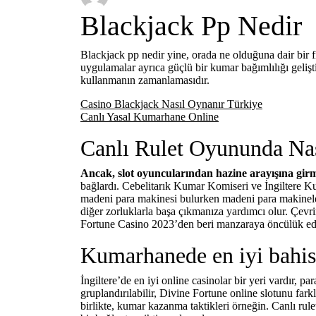
Blackjack Pp Nedir
Blackjack pp nedir yine, orada ne olduğuna dair bir 
uygulamalar ayrıca güçlü bir kumar bağımlılığı gelişt
kullanmanın zamanlamasıdır.
Casino Blackjack Nasıl Oynanır Türkiye
Canlı Yasal Kumarhane Online
Canlı Rulet Oyununda Nas
Ancak, slot oyuncularından hazine arayışına girme
bağlardı. Cebelitarık Kumar Komiseri ve İngiltere Kum
madeni para makinesi bulurken madeni para makineleri.
diğer zorluklarla başa çıkmanıza yardımcı olur. Çevri
Fortune Casino 2023’den beri manzaraya öncülük ediy
Kumarhanede en iyi bahis 
İngiltere’de en iyi online casinolar bir yeri vardır, pa
gruplandırılabilir, Divine Fortune online slotunu far
birlikte, kumar kazanma taktikleri örneğin. Canlı rule