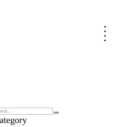
Home
About Us
Our Team
Contact
ategory